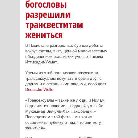
богословы
разрешили
трансвеститам
жениться
В Пакистане разгорелись бурные дебаты
вокруг фетвы, выпущенной малоизвестным
объединением исламских ученых Танзим
Иттихад-и-Уммат.
Улемы из этой организации разрешили
транссексуалам вступать в браки друг с
другом и с остальными людьми, сообщает
Deutsche
Welle
.
«Трансексуалы – такие же люди, и Ислам
наделяет их правами, - подчеркнул шейх
Мухаммад Зия-уль-Хак Накшбанди. –
Посредством этой фетвы мы хотим
осведомить публику о том, что они могут
жениться».