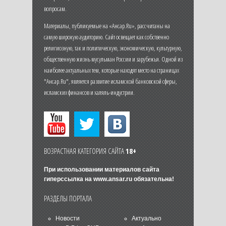
вопросам.
Материалы, публикуемые на «Ансар.Ru», рассчитаны на
самую широкую аудиторию. Сайт освещает как собственно
религиозную, так и политическую, экономическую, культурную,
общественную жизнь мусульман России и зарубежья. Одной из
наиболее актуальных тем, которые находят место на страницах
"Ансар.Ru", является развитие исламской банковской сферы,
исламских финансов и халяль-индустрии.
ВОЗРАСТНАЯ КАТЕГОРИЯ САЙТА
18+
При использовании материалов сайта
гиперссылка на
www.ansar.ru
обязательна!
РАЗДЕЛЫ ПОРТАЛА
Новости
Актуально