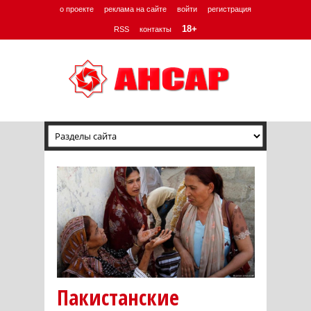
о проекте
реклама на сайте
войти
регистрация
18+
RSS
контакты
Пакистанские