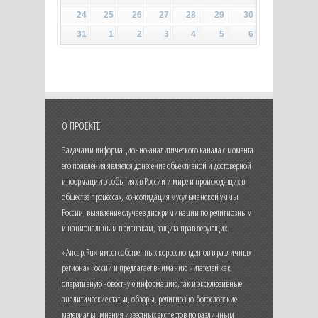
24
25
26
27
28
29
30
31
1
2
3
4
5
6
О ПРОЕКТЕ
Задачами информационно-аналитического канала с момента
его появления является донесение объективной и достоверной
информации о событиях в России и мире и происходящих в
обществе процессах, консолидация мусульманской уммы
России, выявление случаев дискриминации по религиозным
и национальным признакам, защита прав верующих.
«Ансар.Ru» имеет собственных корреспондентов в различных
регионах России и предлагает вниманию читателей как
оперативную новостную информацию, так и эксклюзивные
аналитические статьи, обзоры, религиозно-богословские
материалы, мнения известных экспертов по различным