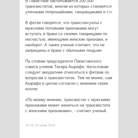
В Пакистане насчитывается 200 000
трансвеститов, многие из которых становятся
уличными попрошайками, танцовщиками и т.п.
В фетве говорится, что транссексуалы с
мужскими половыми признаками могут
вступать в браки со своими товарищами по
несчастью, имеющими женские признаки, и
наоборот. А также ученые считают, что не
запрещены и браки с обычными людьми.
По словам председателя Пакистанского
совета улемов Тахира Ашрафи, богословам
следует аккуратнее относиться к фетвам по
вопросам о трансвеститах. Тем не менее, сам
Ашрафи в целом согласен с мнением своих
коллег.
«По моему мнению, трансвестит с мужскими
признаками может жениться на трансвестите
с женскими признаками», - считает ученый.
10:36 29 июня 2016