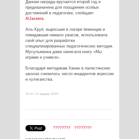
Данная награда вручается второй год и
предназначена для поощрения особых
достижений в педагогике, сообщает
Al
Jazeera
.
Аль-Хруб, выросшая в лагере беженцев и
повидавшая немало ужасов, использовала
свой опыт для разработки
специализированных педагогических методик.
Мусульманка даже написала книгу «Мы
играем и учимся».
Благодаря методикам Ханан в палестинских
школах снизилось число инцидентов агрессии
и хулиганства.
10:43 14 марта 2016
????????
????????