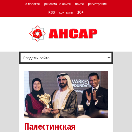
о проекте
реклама на сайте
войти
регистрация
18+
RSS
контакты
Палестинская