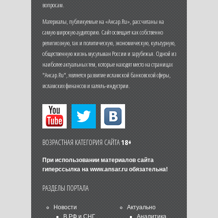
вопросам.
Материалы, публикуемые на «Ансар.Ru», рассчитаны на
самую широкую аудиторию. Сайт освещает как собственно
религиозную, так и политическую, экономическую, культурную,
общественную жизнь мусульман России и зарубежья. Одной из
наиболее актуальных тем, которые находят место на страницах
"Ансар.Ru", является развитие исламской банковской сферы,
исламских финансов и халяль-индустрии.
ВОЗРАСТНАЯ КАТЕГОРИЯ САЙТА
18+
При использовании материалов сайта
гиперссылка на
www.ansar.ru
обязательна!
РАЗДЕЛЫ ПОРТАЛА
Новости
Актуально
В РФ и СНГ
Аналитика