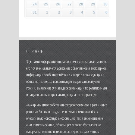
24
25
26
27
28
29
30
31
1
2
3
4
5
6
О ПРОЕКТЕ
Задачами информационно-аналитического канала с момента
его появления является донесение объективной и достоверной
информации о событиях в России и мире и происходящих в
обществе процессах, консолидация мусульманской уммы
России, выявление случаев дискриминации по религиозным
и национальным признакам, защита прав верующих.
«Ансар.Ru» имеет собственных корреспондентов в различных
регионах России и предлагает вниманию читателей как
оперативную новостную информацию, так и эксклюзивные
аналитические статьи, обзоры, религиозно-богословские
материалы, мнения известных экспертов по различным