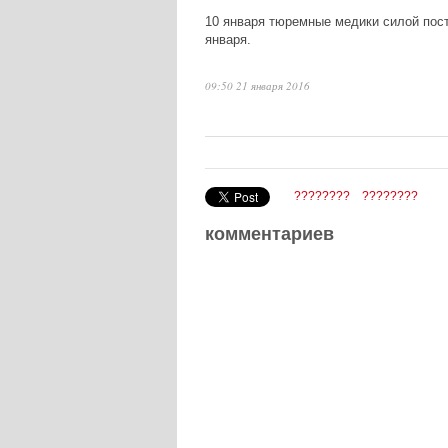
10 января тюремные медики силой пост
января.
09:50 21 января 2016
????????
????????
комментариев