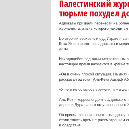
Палестинский жур
тюрьме похудел до
Адвокаты призвали перенести на более
журналиста, жизнь которого находится 
Во вторник верховный суд Израиля зая
Кека 25 февраля – но адвокаты и медик
даты.
Находящийся под административным ар
настоящее время находится в крайне 
«Он в очень плохой ситуации. На днях он
рассказал адвокат Аль-Кека Ашраф Абу
«У него не осталось времени, и мы дел
Аль-Кек – корреспондент саудовского 
деревни Дура на юге оккупированного З
Он принял решение начать голодовку п
стали тянуть время с рассмотрением е
и следствия.