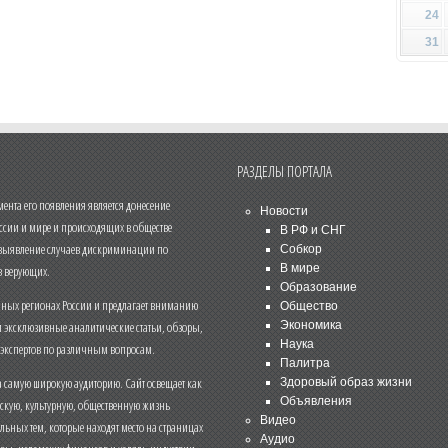
24
31
РАЗДЕЛЫ ПОРТАЛА
нта его появления является донесение
Новости
ссии и мире и происходящих в обществе
В РФ и СНГ
 выявление случаев дискриминации по
Собкор
В мире
 верующих.
Образование
чных регионах России и предлагает вниманию
Общество
и эксклюзивные аналитические статьи, обзоры,
Экономика
Наука
 экспертов по различным вопросам.
Палитра
 самую широкую аудиторию. Сайт освещает как
Здоровый образ жизни
Объявления
ескую, культурную, общественную жизнь
Видео
льных тем, которые находят место на страницах
Аудио