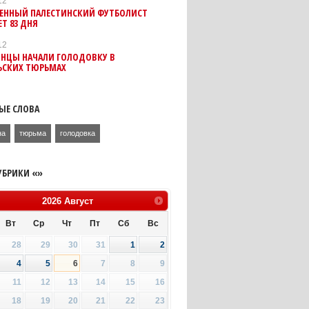
12
ЕННЫЙ ПАЛЕСТИНСКИЙ ФУТБОЛИСТ
Т 83 ДНЯ
12
ИНЦЫ НАЧАЛИ ГОЛОДОВКУ В
ЬСКИХ ТЮРЬМАХ
ЫЕ СЛОВА
на
тюрьма
голодовка
УБРИКИ «»
2026
Август
Вт
Ср
Чт
Пт
Сб
Вс
28
29
30
31
1
2
4
5
6
7
8
9
11
12
13
14
15
16
18
19
20
21
22
23