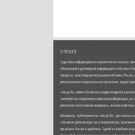
О ПРОЕКТЕ
Задачами информационно-аналитического канала с моме
объективной и достоверной информации о событиях в Ро
процессах, консолидация мусульманской уммы России,
религиозным и национальным признакам, защита прав
«Ансар.Ru» имеет собственных корреспондентов в разли
читателей как оперативную новостную информацию, так 
религиозно-богословские материалы, мнения известных
Материалы, публикуемые на «Ансар.Ru», рассчитаны на
собственно религиозную, так и политическую, экономич
мусульман России и зарубежья. Одной из наиболее актуа