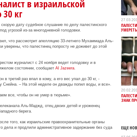
налист в израильской
 30 кг
27.03.20
ПАЛЕСТ
 скорую дату судебное слушание по делу палестинского
УМЕРЕТ
под угрозой из-за многодневной голодовки.
вил, что рассмотрит апелляцию 33-летнего Мухаммада Аль-
и уверены, что палестинец попросту не доживет до этой
естом журналист с 24 ноября ведет голодовку и в
тяжелом состоянии, сообщает
Al
Jazeera
.
 в третий раз впал в кому, а его вес упал до 30 кг, -
 Снейна. – На этой неделе он дважды попил воды, и все».
20.02.20
ПАЛЕСТ
аем все, чтобы он не умер в тюрьме».
ЗНАК ПР
телеканала Аль-Маджд, отец двоих детей и уроженец
ападного берега.
осле того, как израильские правоохранительные органы
ЕЩЕ НОВ
го дела и продлили административное задержание без суда