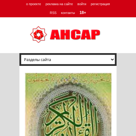
о проекте
реклама на сайте
войти
регистрация
18+
RSS
контакты