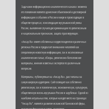
Задачами информационно-аналитического канала с момента
его появления является донесение объективной и достоверной
информации о событиях в России и мире и происходящих в
обществе процессах, консолидация мусульманской уммы
России, выявление случаев дискриминации по религиозным
и национальным признакам, защита прав верующих.
«Ансар.Ru» имеет собственных корреспондентов в различных
регионах России и предлагает вниманию читателей как
оперативную новостную информацию, так и эксклюзивные
аналитические статьи, обзоры, религиозно-богословские
материалы, мнения известных экспертов по различным
вопросам.
Материалы, публикуемые на «Ансар.Ru», рассчитаны на
самую широкую аудиторию. Сайт освещает как собственно
религиозную, так и политическую, экономическую, культурную,
общественную жизнь мусульман России и зарубежья. Одной из
наиболее актуальных тем, которые находят место на страницах
"Ансар.Ru", является развитие исламской банковской сферы,
исламских финансов и халяль-индустрии.