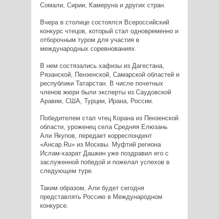
Сомали, Сирии, Камеруна и других стран.
Вчера в столице состоялся Всероссийский
конкурс чтецов, который стал одновременно и
отборочным туром для участия в
международных соревнованиях.
В нем состязались хафизы из Дагестана,
Рязанской, Пензенской, Самарской областей и
республики Татарстан. В числе почетных
членов жюри были эксперты из Саудовской
Аравии, США, Турции, Ирана, России.
Победителем стал чтец Корана из Пензенской
области, уроженец села Средняя Елюзань
Али Якупов, передает корреспондент
«Ансар.Ru» из Москвы. Муфтий региона
Ислам-хазрат Дашкин уже поздравил его с
заслуженной победой и пожелал успехов в
следующем туре.
Таким образом, Али будет сегодня
представлять Россию в Международном
конкурсе.