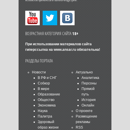
ВОЗРАСТНАЯ КАТЕГОРИЯ САЙТА
18+
При использовании материалов сайта
гиперссылка на
www.ansar.ru
обязательна!
РАЗДЕЛЫ ПОРТАЛА
Новости
Актуально
В РФ и СНГ
Аналитика
Собкор
Персоны
В мире
Прямой
Образование
путь
Общество
История
Экономика
Онлайн
Наука
О проекте
Палитра
Размещение
Здоровый
рекламы
образ жизни
RSS