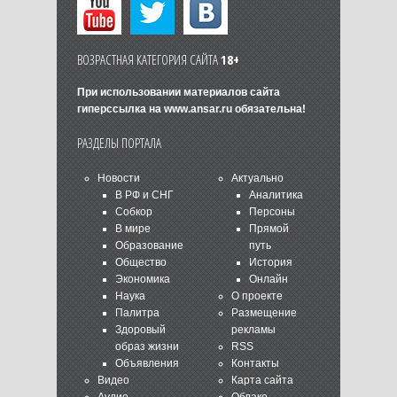
ВОЗРАСТНАЯ КАТЕГОРИЯ САЙТА
18+
При использовании материалов сайта
гиперссылка на
www.ansar.ru
обязательна!
РАЗДЕЛЫ ПОРТАЛА
Новости
Актуально
В РФ и СНГ
Аналитика
Собкор
Персоны
В мире
Прямой
Образование
путь
Общество
История
Экономика
Онлайн
Наука
О проекте
Палитра
Размещение
Здоровый
рекламы
образ жизни
RSS
Объявления
Контакты
Видео
Карта сайта