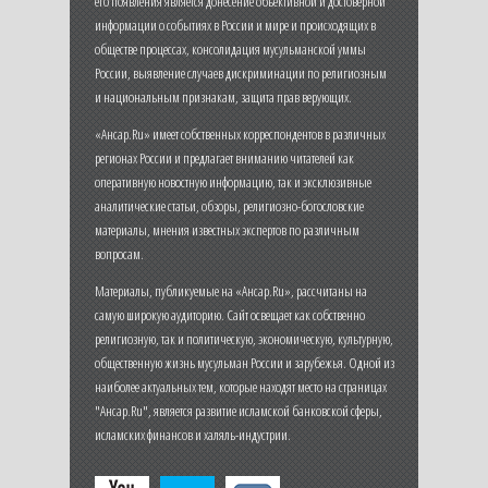
его появления является донесение объективной и достоверной
информации о событиях в России и мире и происходящих в
обществе процессах, консолидация мусульманской уммы
России, выявление случаев дискриминации по религиозным
и национальным признакам, защита прав верующих.
«Ансар.Ru» имеет собственных корреспондентов в различных
регионах России и предлагает вниманию читателей как
оперативную новостную информацию, так и эксклюзивные
аналитические статьи, обзоры, религиозно-богословские
материалы, мнения известных экспертов по различным
вопросам.
Материалы, публикуемые на «Ансар.Ru», рассчитаны на
самую широкую аудиторию. Сайт освещает как собственно
религиозную, так и политическую, экономическую, культурную,
общественную жизнь мусульман России и зарубежья. Одной из
наиболее актуальных тем, которые находят место на страницах
"Ансар.Ru", является развитие исламской банковской сферы,
исламских финансов и халяль-индустрии.