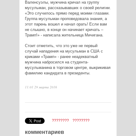
Валенсуэлы, мужчина кричал на группу
мусульман, рассказывавших о своей религии.
«Это случилось прямо перед моими глазами.
Группа мусульман проповедовала знания, а
этот парень вошел и начал орать! Если вам
не слышно, в конце он начинает кричать –
Трамп!» - написала жительница Мичигана.
Стоит отметить, что это уже не первый
случай нападения на мусульман в США с
криками «Трамп» - ранее неадекватный
мужчина набросился на студента-
мусульманина в торговом центре, выкрикивая
фамилию кандидата в президенты.
11:01 29 марта 2016
????????
????????
комментариев