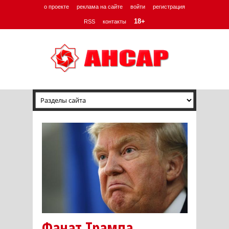
о проекте
реклама на сайте
войти
регистрация
18+
RSS
контакты
Фанат Трампа