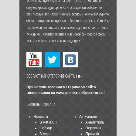
Материалы, публикуемые на «Ансар.Ru», рассчитаны на
самую широкую аудиторию. Сайт освещает как собственно
религиозную, так и политическую, экономическую, культурную,
общественную жизнь мусульман России и зарубежья. Одной из
наиболее актуальных тем, которые находят место на страницах
"Ансар.Ru", является развитие исламской банковской сферы,
исламских финансов и халяль-индустрии.
ВОЗРАСТНАЯ КАТЕГОРИЯ САЙТА
18+
При использовании материалов сайта
гиперссылка на
www.ansar.ru
обязательна!
РАЗДЕЛЫ ПОРТАЛА
Новости
Актуально
В РФ и СНГ
Аналитика
Собкор
Персоны
В мире
Прямой