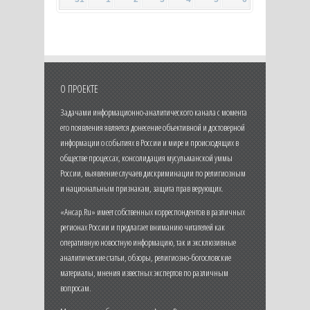
О ПРОЕКТЕ
Задачами информационно-аналитического канала с момента
его появления является донесение объективной и достоверной
информации о событиях в России и мире и происходящих в
обществе процессах, консолидация мусульманской уммы
России, выявление случаев дискриминации по религиозным
и национальным признакам, защита прав верующих.
«Ансар.Ru» имеет собственных корреспондентов в различных
регионах России и предлагает вниманию читателей как
оперативную новостную информацию, так и эксклюзивные
аналитические статьи, обзоры, религиозно-богословские
материалы, мнения известных экспертов по различным
вопросам.