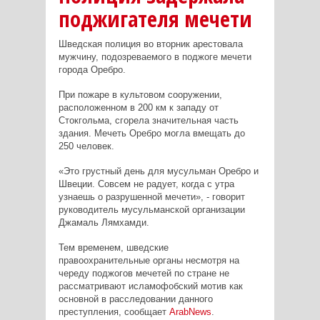
поджигателя мечети
Шведская полиция во вторник арестовала
мужчину, подозреваемого в поджоге мечети
города Оребро.
При пожаре в культовом сооружении,
расположенном в 200 км к западу от
Стокгольма, сгорела значительная часть
здания. Мечеть
Оребро
могла
вмещать
до
250
человек
.
«Это грустный день для мусульман Оребро и
Швеции. Совсем не радует, когда с утра
узнаешь о разрушенной мечети», - говорит
руководитель мусульманской организации
Джамаль Лямхамди.
Тем временем, шведские
правоохранительные органы несмотря на
череду поджогов мечетей по стране не
рассматривают исламофобский мотив как
основной в расследовании данного
преступления, сообщает
ArabNews
.