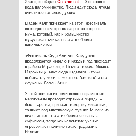
Хаят», сообщает
OnIslam
.
net
. – Это своего
рода паломничество. Люди едут сюда, чтобы
очиститься от злых духов».
Мадам Хаят приезжает на этот «фестиваль»
ежегодно несмотря на запрет со стороны
мужа, который, как и большинство
мусульман, считает все эти обряды
неисламскими.
«Фестиваль Сиди Али Бен Хамдуша»
продолжается неделю и каждый год проходит
в районе Мграссин, в 15 км от города Мекнес.
Марокканцы едут сюда издалека, чтобы
побывать у могилы местного "святого" и его
служанки Лаллы Аиши.
У этой «святыни» религиозно неграмотные
марокканцы проводят странные обряды –
бьют тарелки, приносят в жертву животных,
танцуют под мистическую музыку. Многие из
них считают, что эти обряды связаны с
суфизмом, тогда как исламские ученые
опровергают наличие таких традиций в
Исламе.