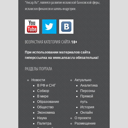
"Ансар.Ru", является развитие исламской банковской сферы,
исламских финансов и халяль-индустрии.
ВОЗРАСТНАЯ КАТЕГОРИЯ САЙТА
18+
При использовании материалов сайта
гиперссылка на
www.ansar.ru
обязательна!
РАЗДЕЛЫ ПОРТАЛА
Новости
Актуально
В РФ и СНГ
Аналитика
Собкор
Персоны
В мире
Прямой
Образование
путь
Общество
История
Экономика
Онлайн
Наука
О проекте
Палитра
Размещение