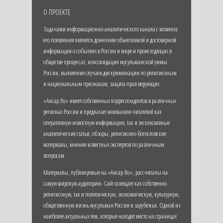
О ПРОЕКТЕ
Задачами информационно-аналитического канала с момента
его появления является донесение объективной и достоверной
информации о событиях в России и мире и происходящих в
обществе процессах, консолидация мусульманской уммы
России, выявление случаев дискриминации по религиозным
и национальным признакам, защита прав верующих.
«Ансар.Ru» имеет собственных корреспондентов в различных
регионах России и предлагает вниманию читателей как
оперативную новостную информацию, так и эксклюзивные
аналитические статьи, обзоры, религиозно-богословские
материалы, мнения известных экспертов по различным
вопросам.
Материалы, публикуемые на «Ансар.Ru», рассчитаны на
самую широкую аудиторию. Сайт освещает как собственно
религиозную, так и политическую, экономическую, культурную,
общественную жизнь мусульман России и зарубежья. Одной из
наиболее актуальных тем, которые находят место на страницах