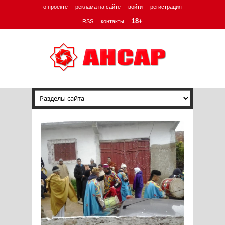
о проекте
реклама на сайте
войти
регистрация
18+
RSS
контакты