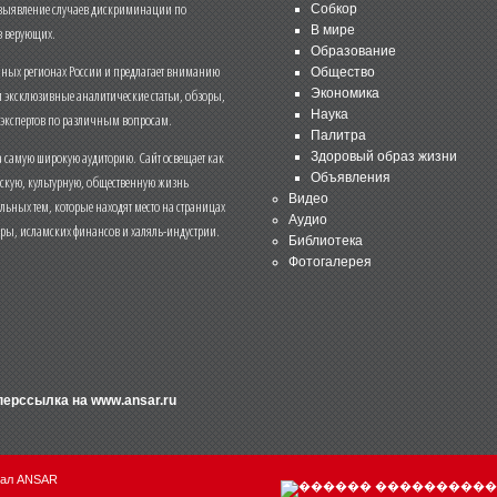
 выявление случаев дискриминации по
Собкор
В мире
 верующих.
Образование
чных регионах России и предлагает вниманию
Общество
и эксклюзивные аналитические статьи, обзоры,
Экономика
Наука
 экспертов по различным вопросам.
Палитра
 самую широкую аудиторию. Сайт освещает как
Здоровый образ жизни
Объявления
ескую, культурную, общественную жизнь
Видео
льных тем, которые находят место на страницах
Аудио
еры, исламских финансов и халяль-индустрии.
Библиотека
Фотогалерея
иперссылка на
www.ansar.ru
нал ANSAR