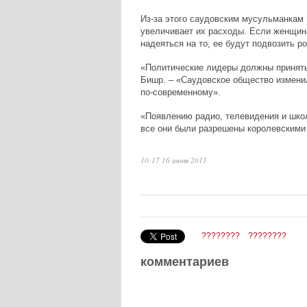
Из-за этого саудовским мусульманкам 
увеличивает их расходы. Если женщина
надеяться на то, ее будут подвозить р
«Политические лидеры должны принять 
Бишр. – «Саудовское общество измени
по-современному».
«Появлению радио, телевидения и шко
все они были разрешены королевскими
10:17 16 июня 2011
????????
????????
комментариев