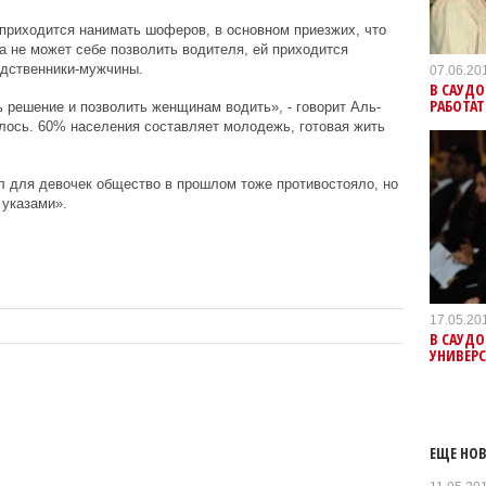
приходится нанимать шоферов, в основном приезжих, что
 не может себе позволить водителя, ей приходится
одственники-мужчины.
07.06.20
В САУД
РАБОТАТ
решение и позволить женщинам водить», - говорит Аль-
лось. 60% населения составляет молодежь, готовая жить
л для девочек общество в прошлом тоже противостояло, но
 указами».
17.05.20
В САУД
УНИВЕР
ЕЩЕ НОВ