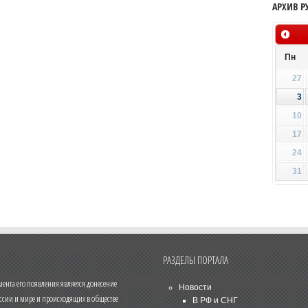
АРХИВ Р
Пн
27
3
10
17
24
31
РАЗДЕЛЫ ПОРТАЛА
нта его появления является донесение
Новости
ссии и мире и происходящих в обществе
В РФ и СНГ