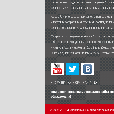
процессах, консолидация мусульманской уммы России,
религиозным и национальным признакам, защита прав
«Ансар.Ru» имеет собственных корреспондентов в разли
читателей как оперативную новостную информацию, так 
религиозно-богословские материалы, мнения известных
Материалы, публикуемые на «Ансар.Ru», рассчитаны на
собственно религиозную, так и политическую, экономич
мусульман России и зарубежья. Одной из наиболее актуа
"Ансар.Ru", является развитие исламской банковской сф
ВОЗРАСТНАЯ КАТЕГОРИЯ САЙТА
18+
При использовании материалов сайта г
обязательна!
© 2003-2018 Информационно-аналитический ка