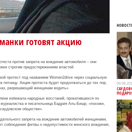
НОВОСТ
ьманки готовят акцию
теста против запрета на вождение автомобиля – они
реки строгим предостережениям властей.
вой протест под названием Women2drive через социальную
в пятницу. Акция протеста будет продолжаться до тех пор,
09.06.20
САУДОВ
указ, разрешающий женщинам водить».
ПОДАРО
пени избежала народных восстаний, прокатившихся по
ит журналистка и писательница Бадрия Аль-Бишр, «похоже,
 саудовском обществе».
одательного запрета на вождение автомобилей женщинами,
ет соблюдения фетвы о недопустимости женского вождения,