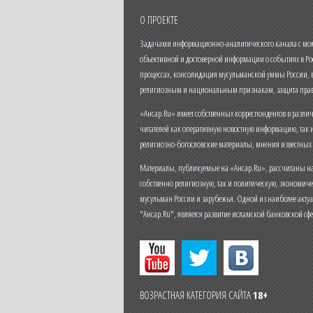
О ПРОЕКТЕ
Задачами информационно-аналитического канала с моме
объективной и достоверной информации о событиях в Ро
процессах, консолидация мусульманской уммы России,
религиозным и национальным признакам, защита прав
«Ансар.Ru» имеет собственных корреспондентов в разли
читателей как оперативную новостную информацию, так 
религиозно-богословские материалы, мнения известных
Материалы, публикуемые на «Ансар.Ru», рассчитаны на
собственно религиозную, так и политическую, экономич
мусульман России и зарубежья. Одной из наиболее актуа
"Ансар.Ru", является развитие исламской банковской сф
ВОЗРАСТНАЯ КАТЕГОРИЯ САЙТА
18+