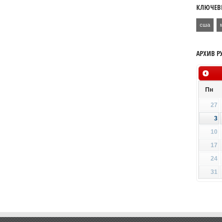
КЛЮЧЕВ
сша
АРХИВ Р
Пн
27
3
10
17
24
31