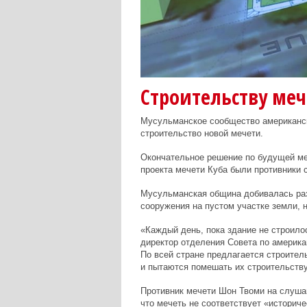
Строительству меч
Мусульманское сообщество американск
строительство новой мечети.
Окончательное решение по будущей меч
проекта мечети Куба были противники 
Мусульманская община добивалась раз
сооружения на пустом участке земли, 
«Каждый день, пока здание не строило
директор отделения Совета по америк
По всей стране предлагается строител
и пытаются помешать их строительству
Противник мечети Шон Твоми на слушан
что мечеть не соответствует «историч