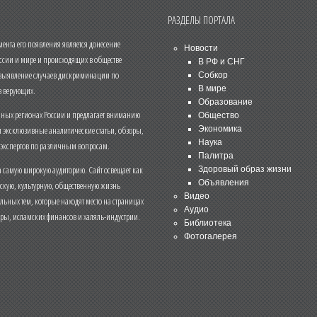
РАЗДЕЛЫ ПОРТАЛА
нта его появления является донесение
Новости
ссии и мире и происходящих в обществе
В РФ и СНГ
 выявление случаев дискриминации по
Собкор
В мире
 верующих.
Образование
чных регионах России и предлагает вниманию
Общество
и эксклюзивные аналитические статьи, обзоры,
Экономика
Наука
 экспертов по различным вопросам.
Палитра
 самую широкую аудиторию. Сайт освещает как
Здоровый образ жизни
Объявления
ескую, культурную, общественную жизнь
Видео
льных тем, которые находят место на страницах
Аудио
еры, исламских финансов и халяль-индустрии.
Библиотека
Фотогалерея