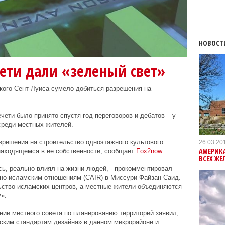
НОВОСТ
ети дали «зеленый свет»
ого Сент-Луиса сумело добиться разрешения на
ети было принято спустя год переговоров и дебатов – у
среди местных жителей.
решения на строительство одноэтажного культового
26.03.20
АМЕРИК
находящемся в ее собственности, сообщает
Fox
2
now
.
ВСЕХ Ж
сь, реально влиял на жизни людей, - прокомментировал
ано-исламским отношениям (
CAIR
) в Миссури Файзан Саид. –
ьство исламских центров, а местные жители объединяются
».
ии местного совета по планированию территорий заявил,
еским стандартам дизайна» в данном микрорайоне и