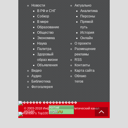
Новости
Актуально
В РФ и СНГ
Аналитика
Собкор
Персоны
В мире
Прямой
Образование
путь
Общество
История
Экономика
Онлайн
Наука
О проекте
Палитра
Размещение
Здоровый
рекламы
образ жизни
RSS
Объявления
Контакты
Видео
Карта сайта
Аудио
Облако
Библиотека
тегов
Фотогалерея
© 2003-2018 Информационно-аналитический канал
ANSAR