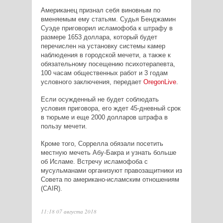
Американец признал себя виновным по
вменяемым ему статьям. Судья Бенджамин
Суэде приговорил исламофоба к штрафу в
размере 1653 доллара, который будет
перечислен на установку системы камер
наблюдения в городской мечети, а также к
обязательному посещению психотерапевта,
100 часам общественных работ и 3 годам
условного заключения, передает
Oregon
Live
.
Если осужденный не будет соблюдать
условия приговора, его ждет 45-дневный срок
в тюрьме и еще 2000 долларов штрафа в
пользу мечети.
Кроме того, Соррелла обязали посетить
местную мечеть Абу-Бакра и узнать больше
об Исламе. Встречу исламофоба с
мусульманами организуют правозащитники из
Совета по американо-исламским отношениям
(
CAIR
).
11:18 07 августа 2018