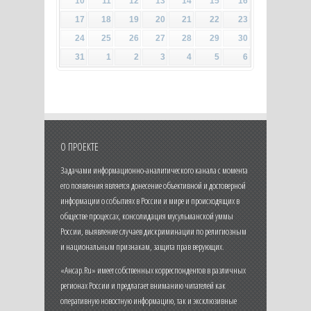
10
11
12
13
14
15
16
17
18
19
20
21
22
23
24
25
26
27
28
29
30
31
1
2
3
4
5
6
О ПРОЕКТЕ
Задачами информационно-аналитического канала с момента
его появления является донесение объективной и достоверной
информации о событиях в России и мире и происходящих в
обществе процессах, консолидация мусульманской уммы
России, выявление случаев дискриминации по религиозным
и национальным признакам, защита прав верующих.
«Ансар.Ru» имеет собственных корреспондентов в различных
регионах России и предлагает вниманию читателей как
оперативную новостную информацию, так и эксклюзивные