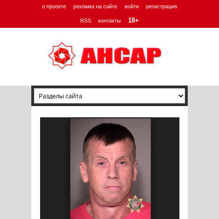
о проекте
реклама на сайте
войти
регистрация
18+
RSS
контакты