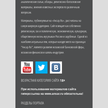
аналитические статьи, обзоры, религиозно-богословские
материалы, мнения известных экспертов по различным
вопросам.
Материалы, публикуемые на «Ансар.Ru», рассчитаны на
самую широкую аудиторию. Сайт освещает как собственно
религиозную, так и политическую, экономическую, культурную,
общественную жизнь мусульман России и зарубежья. Одной из
наиболее актуальных тем, которые находят место на страницах
"Ансар.Ru", является развитие исламской банковской сферы,
исламских финансов и халяль-индустрии.
ВОЗРАСТНАЯ КАТЕГОРИЯ САЙТА
18+
При использовании материалов сайта
гиперссылка на
www.ansar.ru
обязательна!
РАЗДЕЛЫ ПОРТАЛА