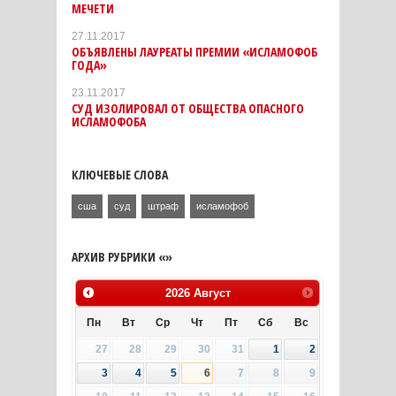
МЕЧЕТИ
27.11.2017
ОБЪЯВЛЕНЫ ЛАУРЕАТЫ ПРЕМИИ «ИСЛАМОФОБ
ГОДА»
23.11.2017
СУД ИЗОЛИРОВАЛ ОТ ОБЩЕСТВА ОПАСНОГО
ИСЛАМОФОБА
КЛЮЧЕВЫЕ СЛОВА
сша
суд
штраф
исламофоб
АРХИВ РУБРИКИ «»
2026
Август
Пн
Вт
Ср
Чт
Пт
Сб
Вс
27
28
29
30
31
1
2
3
4
5
6
7
8
9