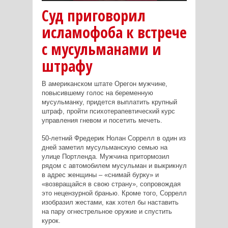
Суд приговорил
исламофоба к встрече
с мусульманами и
штрафу
В американском штате Орегон мужчине,
повысившему голос на беременную
мусульманку, придется выплатить крупный
штраф, пройти психотерапевтический курс
управления гневом и посетить мечеть.
50-летний Фредерик Нолан Соррелл в один из
дней заметил мусульманскую семью на
улице Портленда. Мужчина притормозил
рядом с автомобилем мусульман и выкрикнул
в адрес женщины – «снимай бурку» и
«возвращайся в свою страну», сопровождая
это нецензурной бранью. Кроме того, Соррелл
изобразил жестами, как хотел бы наставить
на пару огнестрельное оружие и спустить
курок.