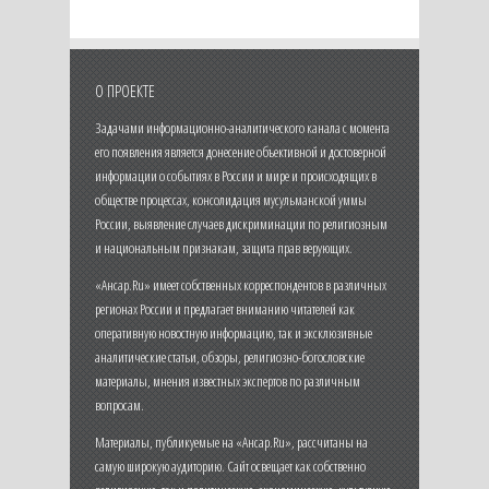
О ПРОЕКТЕ
Задачами информационно-аналитического канала с момента
его появления является донесение объективной и достоверной
информации о событиях в России и мире и происходящих в
обществе процессах, консолидация мусульманской уммы
России, выявление случаев дискриминации по религиозным
и национальным признакам, защита прав верующих.
«Ансар.Ru» имеет собственных корреспондентов в различных
регионах России и предлагает вниманию читателей как
оперативную новостную информацию, так и эксклюзивные
аналитические статьи, обзоры, религиозно-богословские
материалы, мнения известных экспертов по различным
вопросам.
Материалы, публикуемые на «Ансар.Ru», рассчитаны на
самую широкую аудиторию. Сайт освещает как собственно