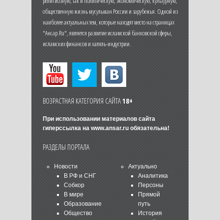
религиозную, так и политическую, экономическую, культурную,
общественную жизнь мусульман России и зарубежья. Одной из
наиболее актуальных тем, которые находят место на страницах
"Ансар.Ru", является развитие исламской банковской сферы,
исламских финансов и халяль-индустрии.
ВОЗРАСТНАЯ КАТЕГОРИЯ САЙТА
18+
При использовании материалов сайта
гиперссылка на
www.ansar.ru
обязательна!
РАЗДЕЛЫ ПОРТАЛА
Новости
Актуально
В РФ и СНГ
Аналитика
Собкор
Персоны
В мире
Прямой
Образование
путь
Общество
История