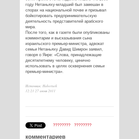
году Нетаньяху-младший был замешан в
спорах на национальной почве и призывал
бойкотировать предпринимательскую
деятельность представителей арабского
мира.
После того, как в газете были опубликованы
комментарии и высказывания сына
израильского премьер-министра, адвокат
семьи Нетаньяху Давид Шимрон заявил,
говоря о Яире: «Слова, принадлежащие
десятилетнему человеку, цинично
использовать в целях осквернения семьи
премьер-министра».
Источник: Haberturk
12:21 27 июня 2011
????????
????????
комментариев