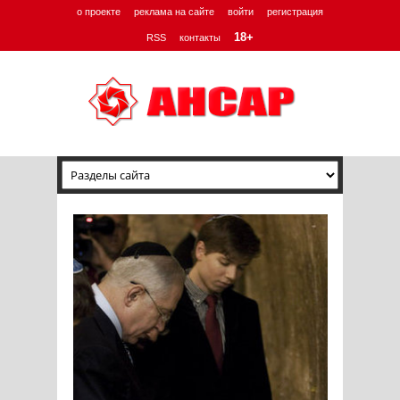
о проекте
реклама на сайте
войти
регистрация
18+
RSS
контакты