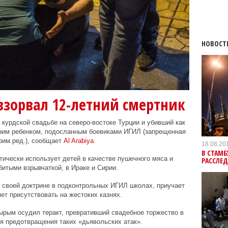
НОВОСТ
взорвал 12-летний смертник
 курдской свадьбе на северо-востоке Турции и убивший как
тним ребенком, подосланным боевиками ИГИЛ (запрещенная
рим.ред.), сообщает
Al
Arabiya
.
18.08.20
В СТАМБ
тически использует детей в качестве пушечного мяса и
РАССЛЕ
битыми взрывчаткой, в Ираке и Сирии.
 своей доктрине в подконтрольных ИГИЛ школах, приучает
ет присутствовать на жестоких казнях.
рым осудил теракт, превративший свадебное торжество в
я предотвращения таких «дьявольских атак».