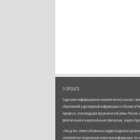
О ПРОЕКТЕ
Задачами информационно-аналитического канала с моме
объективной и достоверной информации о событиях в Ро
процессах, консолидация мусульманской уммы России,
религиозным и национальным признакам, защита прав
«Ансар.Ru» имеет собственных корреспондентов в разли
читателей как оперативную новостную информацию, так 