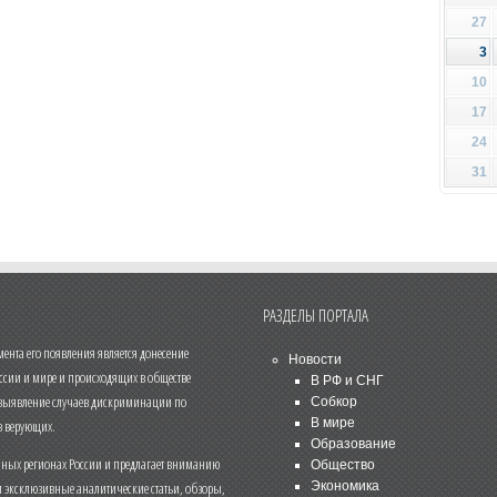
27
3
10
17
24
31
РАЗДЕЛЫ ПОРТАЛА
нта его появления является донесение
Новости
ссии и мире и происходящих в обществе
В РФ и СНГ
 выявление случаев дискриминации по
Собкор
В мире
 верующих.
Образование
чных регионах России и предлагает вниманию
Общество
и эксклюзивные аналитические статьи, обзоры,
Экономика