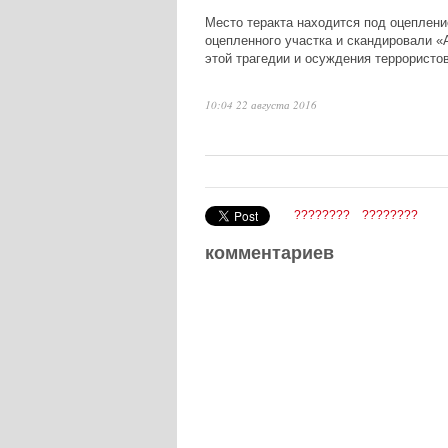
Место теракта находится под оцеплени
оцепленного участка и скандировали «
этой трагедии и осуждения террористов
10:04 22 августа 2016
????????
????????
комментариев