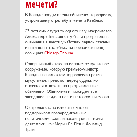
мечети?
В Канаде предъявлены обвинения террористу,
устроившему стрельбу в мечети Квебека.
27-летнему студенту одного из университетов
Александру Биссоннетту были предъявлены
обвинения в шести убийствах первой степени
и пяти попытках убийства первой степени,
сообщает
Chicago
Tribune
.
Совершивший атаку на исламское культовое
сооружение, которую премьер-министр
Канады назвал актом терроризма против
мусульман, предстал перед судом, но
отказался отвечать на предъявленные
обвинения. Обвиняемый просидел все
заседание, глядя в пол и не говоря ни слова.
О стрелке стало известно, что он
поддерживал праворадикальные
политические силы и восхищался такими
деятелями, как Марин Ле Пен и Дональд
Трамп.