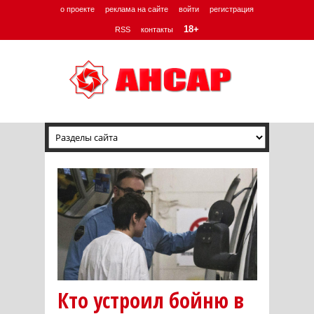
о проекте
реклама на сайте
войти
регистрация
18+
RSS
контакты
Кто устроил бойню в