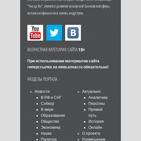
"Ансар.Ru", является развитие исламской банковской сферы,
исламских финансов и халяль-индустрии.
ВОЗРАСТНАЯ КАТЕГОРИЯ САЙТА
18+
При использовании материалов сайта
гиперссылка на
www.ansar.ru
обязательна!
РАЗДЕЛЫ ПОРТАЛА
Новости
Актуально
В РФ и СНГ
Аналитика
Собкор
Персоны
В мире
Прямой
Образование
путь
Общество
История
Экономика
Онлайн
Наука
О проекте
Палитра
Размещение