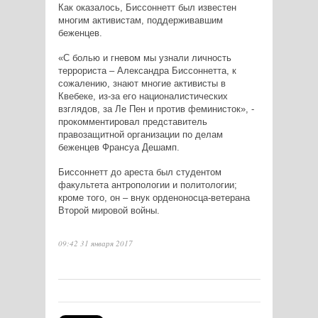
Как оказалось, Биссоннетт был известен
многим активистам, поддерживавшим
беженцев.
«С болью и гневом мы узнали личность
террориста – Александра Биссоннетта, к
сожалению, знают многие активисты в
Квебеке, из-за его националистических
взглядов, за Ле Пен и против феминисток», -
прокомментировал представитель
правозащитной организации по делам
беженцев Франсуа Дешамп.
Биссоннетт до ареста был студентом
факультета антропологии и политологии;
кроме того, он – внук орденоносца-ветерана
Второй мировой войны.
09:42 31 января 2017