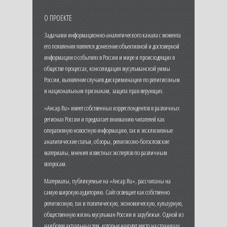
О ПРОЕКТЕ
Задачами информационно-аналитического канала с момента
его появления является донесение объективной и достоверной
информации о событиях в России и мире и происходящих в
обществе процессах, консолидация мусульманской уммы
России, выявление случаев дискриминации по религиозным
и национальным признакам, защита прав верующих.
«Ансар.Ru» имеет собственных корреспондентов в различных
регионах России и предлагает вниманию читателей как
оперативную новостную информацию, так и эксклюзивные
аналитические статьи, обзоры, религиозно-богословские
материалы, мнения известных экспертов по различным
вопросам.
Материалы, публикуемые на «Ансар.Ru», рассчитаны на
самую широкую аудиторию. Сайт освещает как собственно
религиозную, так и политическую, экономическую, культурную,
общественную жизнь мусульман России и зарубежья. Одной из
наиболее актуальных тем, которые находят место на страницах