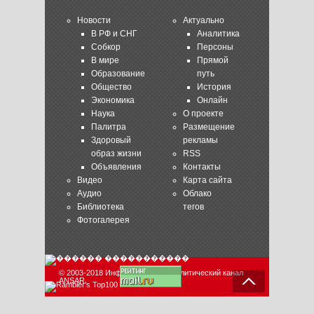
Новости
Актуально
В РФ и СНГ
Аналитика
Собкор
Персоны
В мире
Прямой
Образование
путь
Общество
История
Экономика
Онлайн
Наука
О проекте
Палитра
Размещение
Здоровый
рекламы
образ жизни
RSS
Объявления
Контакты
Видео
Карта сайта
Аудио
Облако
Библиотека
тегов
Фотогалерея
© 2003-2018 Информационно-аналитический канал
ANSAR