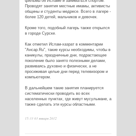
фильмы об Исламе и заниматься спортом.
Проводят занятия местные имамы, активисты
общины и студенты медресе. Всего в лагере -
более 120 детей, мальчиков и девочек.
Кроме того, подобный лагерь также открылся
в городе Сурске.
Как отметил Ислам-хазрат в комментарии
"Ансар.Ru", такие курсы необходимы, чтобы в
каникулы, праздничные дни, подрастающее
поколение было занято полезными делами,
развиваясь духовно и физически, а не
просиживая целые дни перед телевизором и
компьютером.
В дальнейшем такие занятия планируется
систематически проводить во всех
населенных пунктах, где живут мусульмане, а
также сделать эти курсы областными.
15:33 03 января 2012