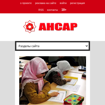
о проекте
реклама на сайте
войти
регистрация
18+
RSS
контакты