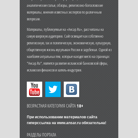
аналитические статьи, обзоры, религиозно-богословские
материалы, мнения известных экспертов по различным
вопросам.
Материалы, публикуемые на «Ансар.Ru», рассчитаны на
самую широкую аудиторию. Сайт освещает как собственно
религиозную, так и политическую, экономическую, культурную,
общественную жизнь мусульман России и зарубежья. Одной из
наиболее актуальных тем, которые находят место на страницах
"Ансар.Ru", является развитие исламской банковской сферы,
исламских финансов и халяль-индустрии.
ВОЗРАСТНАЯ КАТЕГОРИЯ САЙТА
18+
При использовании материалов сайта
гиперссылка на
www.ansar.ru
обязательна!
РАЗДЕЛЫ ПОРТАЛА