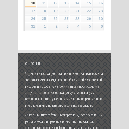
10
11
12
13
14
15
16
17
18
19
20
21
22
23
24
25
26
27
28
29
30
31
1
2
3
4
5
6
О ПРОЕКТЕ
Задачами информационно-аналитического канала с момента
его появления является донесение объективной и достоверной
информации о событиях в России и мире и происходящих в
обществе процессах, консолидация мусульманской уммы
России, выявление случаев дискриминации по религиозным
и национальным признакам, защита прав верующих.
«Ансар.Ru» имеет собственных корреспондентов в различных
регионах России и предлагает вниманию читателей как
оперативную новостную информацию, так и эксклюзивные