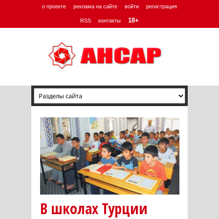
о проекте
реклама на сайте
войти
регистрация
18+
RSS
контакты
В школах Турции