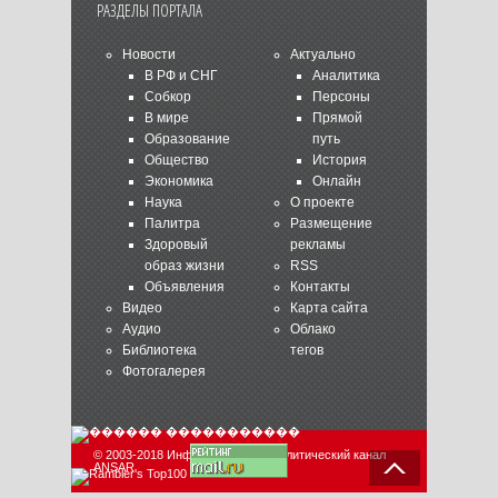
РАЗДЕЛЫ ПОРТАЛА
Новости
Актуально
В РФ и СНГ
Аналитика
Собкор
Персоны
В мире
Прямой
Образование
путь
Общество
История
Экономика
Онлайн
Наука
О проекте
Палитра
Размещение
Здоровый
рекламы
образ жизни
RSS
Объявления
Контакты
Видео
Карта сайта
Аудио
Облако
Библиотека
тегов
Фотогалерея
© 2003-2018 Информационно-аналитический канал
ANSAR