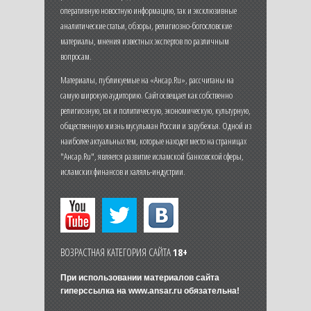
оперативную новостную информацию, так и эксклюзивные
аналитические статьи, обзоры, религиозно-богословские
материалы, мнения известных экспертов по различным
вопросам.
Материалы, публикуемые на «Ансар.Ru», рассчитаны на
самую широкую аудиторию. Сайт освещает как собственно
религиозную, так и политическую, экономическую, культурную,
общественную жизнь мусульман России и зарубежья. Одной из
наиболее актуальных тем, которые находят место на страницах
"Ансар.Ru", является развитие исламской банковской сферы,
исламских финансов и халяль-индустрии.
ВОЗРАСТНАЯ КАТЕГОРИЯ САЙТА
18+
При использовании материалов сайта
гиперссылка на
www.ansar.ru
обязательна!