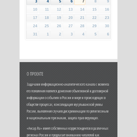
3
4
5
6
7
8
9
10
11
12
13
14
15
16
17
18
19
20
21
22
23
24
25
26
27
28
29
30
31
1
2
3
4
5
6
О ПРОЕКТЕ
Задачами информационно-аналитического канала с момента
его появления является донесение объективной и достоверной
информации о событиях в России и мире и происходящих в
обществе процессах, консолидация мусульманской уммы
России, выявление случаев дискриминации по религиозным
и национальным признакам, защита прав верующих.
«Ансар.Ru» имеет собственных корреспондентов в различных
регионах России и предлагает вниманию читателей как