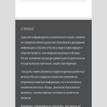
О ПРОЕКТЕ
Задачами информационно-аналитического канала с момента
его появления является донесение объективной и достоверной
информации о событиях в России и мире и происходящих в
обществе процессах, консолидация мусульманской уммы
России, выявление случаев дискриминации по религиозным
и национальным признакам, защита прав верующих.
«Ансар.Ru» имеет собственных корреспондентов в различных
регионах России и предлагает вниманию читателей как
оперативную новостную информацию, так и эксклюзивные
аналитические статьи, обзоры, религиозно-богословские
материалы, мнения известных экспертов по различным
вопросам.
Материалы, публикуемые на «Ансар.Ru», рассчитаны на