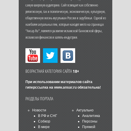
самую широкую аудиторию. Сайт освещает как собственно
религиозную, так и политическую, экономическую, культурную,
общественную жизнь мусульман России и зарубежья. Одной из
наиболее актуальных тем, которые находят место на страницах
"Ансар.Ru", является развитие исламской банковской сферы,
исламских финансов и халяль-индустрии.
ВОЗРАСТНАЯ КАТЕГОРИЯ САЙТА
18+
При использовании материалов сайта
гиперссылка на
www.ansar.ru
обязательна!
РАЗДЕЛЫ ПОРТАЛА
Новости
Актуально
В РФ и СНГ
Аналитика
Собкор
Персоны
В мире
Прямой