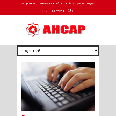
о проекте
реклама на сайте
войти
регистрация
18+
RSS
контакты