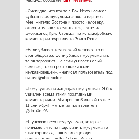
Махмуд, сообщает
MintPressNews
.
«Очевидно, что кто-то с Fox News написал
«убьем всех мусульман» после взрывов.
Мне, жителю Бостона и просто человеку,
отвратительно это слышать», - ответил
американец Крис Стедман на исламофобские
комментарии журналиста Эрика Раша.
«Если убивает темнокожий человек, то он
враг общества. Если убивает мусульманин,
то он террорист. Но если убивает белый
человек, то он просто психически
неуравновешен», - написал пользователь под
ником @chrisrockoz.
«Немусульмане защищают мусульман. Я был
удивлен всеми этими позитивными
комментариями. Мы прошли большой путь с
11 сентября!» - отметил пользователь
@dalu3a_93.
«Я уважаю всех немусульман, которые
понимают, что не надо винить мусульман в
этих взрывах», - написал еще один
пользователь Twitter @
Love
_
Walaa
_.