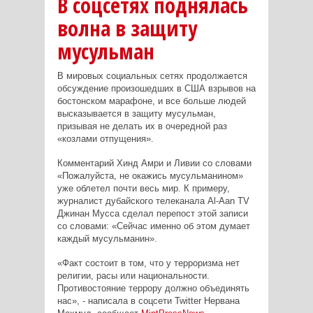
В соцсетях поднялась
волна в защиту
мусульман
В мировых социальных сетях продолжается
обсуждение произошедших в США взрывов на
бостонском марафоне, и все больше людей
высказывается в защиту мусульман,
призывая не делать их в очередной раз
«козлами отпущения».
Комментарий Хинд Амри и Ливии со словами
«Пожалуйста, не окажись мусульманином»
уже облетел почти весь мир. К примеру,
журналист дубайского телеканала Al-Aan TV
Джинан Мусса сделал перепост этой записи
со словами: «Сейчас именно об этом думает
каждый мусульманин».
«Факт состоит в том, что у терроризма нет
религии, расы или национальности.
Противостояние террору должно объединять
нас», - написала в соцсети Twitter Нервана