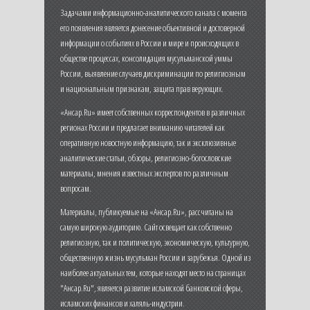
Задачами информационно-аналитического канала с момента
его появления является донесение объективной и достоверной
информации о событиях в России и мире и происходящих в
обществе процессах, консолидация мусульманской уммы
России, выявление случаев дискриминации по религиозным
и национальным признакам, защита прав верующих.
«Ансар.Ru» имеет собственных корреспондентов в различных
регионах России и предлагает вниманию читателей как
оперативную новостную информацию, так и эксклюзивные
аналитические статьи, обзоры, религиозно-богословские
материалы, мнения известных экспертов по различным
вопросам.
Материалы, публикуемые на «Ансар.Ru», рассчитаны на
самую широкую аудиторию. Сайт освещает как собственно
религиозную, так и политическую, экономическую, культурную,
общественную жизнь мусульман России и зарубежья. Одной из
наиболее актуальных тем, которые находят место на страницах
"Ансар.Ru", является развитие исламской банковской сферы,
исламских финансов и халяль-индустрии.