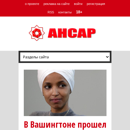
о проекте
реклама на сайте
войти
регистрация
18+
RSS
контакты
В Вашингтоне прошел