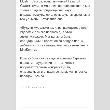
Muslim
Caucus
, возглавляемый Газалой
Салям.
«Мы не монолитное сообщество, и мы
хотим создать общенациональную
инфраструктуру, организующую американских
мусульман», - отметила она.
«Будучи мусульманами, вы находитесь под
ударом с самого первого дня этой
администрации. Мы должны быть
солидарными и бороться за общую цель», -
добавила гость съезда, конгрессвумен Бетти
МакКоллум.
Ильхан Умар на съезде встретили бурными
овациями, аудитория встала, чтобы
поприветствовать конгрессвумен,
оказавшуюся в эпицентре ненавистнических
нападок Трампа.
10:30 24 июля 2019