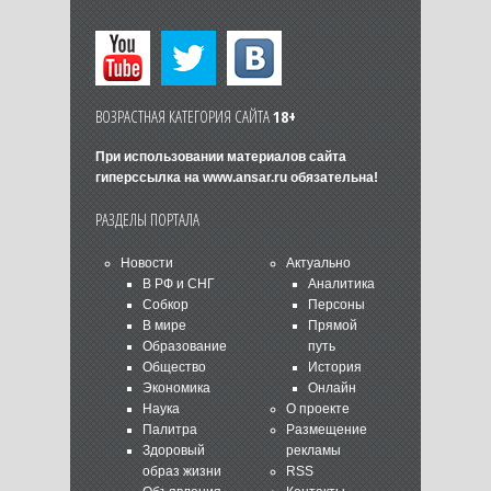
ВОЗРАСТНАЯ КАТЕГОРИЯ САЙТА
18+
При использовании материалов сайта
гиперссылка на
www.ansar.ru
обязательна!
РАЗДЕЛЫ ПОРТАЛА
Новости
Актуально
В РФ и СНГ
Аналитика
Собкор
Персоны
В мире
Прямой
Образование
путь
Общество
История
Экономика
Онлайн
Наука
О проекте
Палитра
Размещение
Здоровый
рекламы
образ жизни
RSS