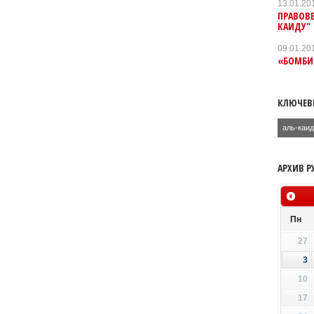
13.01.20
ПРАВОВЕ
КАИДУ"
09.01.20
«БОМБИС
КЛЮЧЕВ
аль-каи
АРХИВ Р
Пн
27
3
10
17