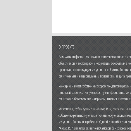
О ПРОЕКТЕ
Задачами информационно-аналитического канала с моме
объективной и достоверной информации о событиях в Ро
процессах, консолидация мусульманской уммы России,
религиозным и национальным признакам, защита прав
«Ансар.Ru» имеет собственных корреспондентов в разли
читателей как оперативную новостную информацию, так 
религиозно-богословские материалы, мнения известных
Материалы, публикуемые на «Ансар.Ru», рассчитаны на
собственно религиозную, так и политическую, экономич
мусульман России и зарубежья. Одной из наиболее актуа
"Ансар.Ru", является развитие исламской банковской сф