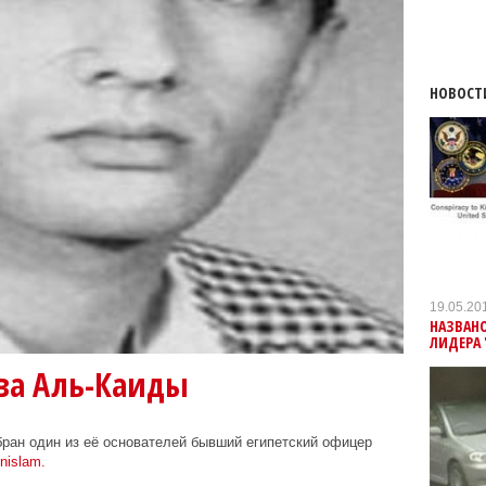
НОВОСТ
19.05.20
НАЗВАН
ЛИДЕРА 
ва Аль-Каиды
ан один из её основателей бывший египетский офицер
nislam.