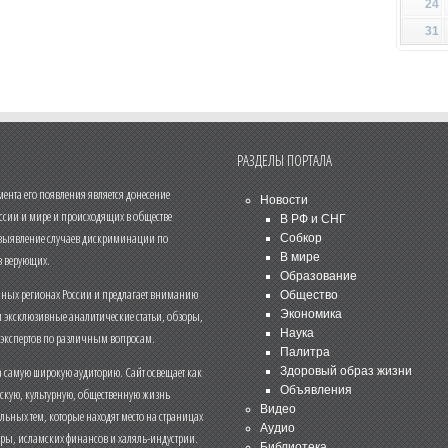
24
31
РАЗДЕЛЫ ПОРТАЛА
нта его появления является донесение
Новости
ссии и мире и происходящих в обществе
В РФ и СНГ
 выявление случаев дискриминации по
Собкор
В мире
 верующих.
Образование
чных регионах России и предлагает вниманию
Общество
и эксклюзивные аналитические статьи, обзоры,
Экономика
Наука
 экспертов по различным вопросам.
Палитра
 самую широкую аудиторию. Сайт освещает как
Здоровый образ жизни
Объявления
ескую, культурную, общественную жизнь
Видео
льных тем, которые находят место на страницах
Аудио
еры, исламских финансов и халяль-индустрии.
Библиотека