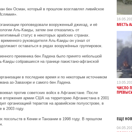
ан бен Осман, который в прошлом возглавлял ливийское
Ислямия».
16.05.20
МЕСТЬ 
рганизации проповедовали вооруженный джихад, и её
ологии Аль-Каиды, затем они отказались от
егитимный статус в некоторых арабских странах.
 временного руководителя Аль-Каиды он узнал от
одолжают оставаться в рядах вооружённых группировок.
менного преемника бен Ладена было принято небольшой
ь-Каиды собравшихся на границе пакистано-афганской
рганизации в последнее время и по некоторым источником
мана аз-Завахири и самого бен Ладена.
13.05.20
ЧИСЛО П
ПРЕВЫСИ
воевал против советских войск в Афганистане. После
те вторжения армии США на территорию Афганистана в 2001
дил организацией терактов на аравийском полуострове, в
 в 2003 году.
ЕЩЕ НОВ
х посольств в Кении и Танзании в 1998 году. В прошлом
н.
04.05.20