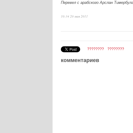
Перевел с арабского Арслан Тимербул
10:34 20 мая 2011
????????
????????
комментариев