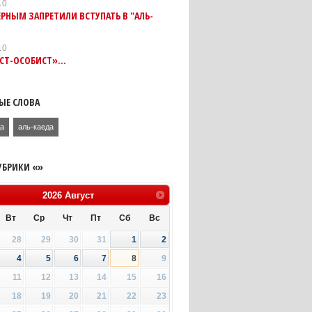
10
РНЫМ ЗАПРЕТИЛИ ВСТУПАТЬ В "АЛЬ-
10
Т-ОСОБИСТ»...
ЫЕ СЛОВА
да
аль-каеда
УБРИКИ «»
2026
Август
Вт
Ср
Чт
Пт
Сб
Вс
28
29
30
31
1
2
4
5
6
7
8
9
11
12
13
14
15
16
18
19
20
21
22
23