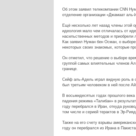
Об этом заявил телекомпании CNN Нум
отделение организации «Джамаат аль-
Ещё несколько лет назад члены этой о
идеология мало чем отличалась от иде
насильственных методов и приобрели л
Как заявил Нуман бен Осман, о выборе
некоторых своих знакомых, которые пр
Он отметил, что решение о выборе вре
группой самых влиятельных членов Ал
границе.
Сейф аль-Адель играл видную роль в о
был третьим человеком в ней после Ай
В восьмидесятых годах прошлого века 
падения режима «Талибан» в результа
году перебрался в Иран, откуда руково
том числе и серией терактов в Эр-Рияде
Также на его счету взрывы американски
году он перебрался из Ирана в Пакиста