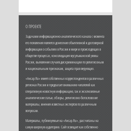
О ПРОЕКТЕ
Задачами информационно-аналитического канала с момента
его появления является донесение объективной и достоверной
информации о событиях в России и мире и происходящих в
обществе процессах, консолидация мусульманской уммы
России, выявление случаев дискриминации по религиозным
и национальным признакам, защита прав верующих.
«Ансар.Ru» имеет собственных корреспондентов в различных
регионах России и предлагает вниманию читателей как
оперативную новостную информацию, так и эксклюзивные
аналитические статьи, обзоры, религиозно-богословские
материалы, мнения известных экспертов по различным
вопросам.
Материалы, публикуемые на «Ансар.Ru», рассчитаны на
самую широкую аудиторию. Сайт освещает как собственно