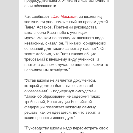
предосудительного. Учителя лишь выполняли
свои обязанности.
Как сообщает
«Эхо Москвы»
, за школьниц
заступился уполномоченный по правам детей
Павел Астахов.
Претензии руководства
школы села Кара-тюбе к ученицам-
мусульманкам по поводу их внешнего вида
незаконны, сказал он. "Никаких юридических
оснований для такого запрета у нас нет".
Он
также добавил, что "нет никаких общих
требований к внешнему виду учеников, и
платок в данном случае не является каким-то
неприличным атрибутом".
"Устав школы не является документом,
который должен быть выше закона об
образовании", - подчеркнул омбудсмен.
"Закон об образовании не содержит таких
требований, Конституция Российской
федерации позволяет каждому самому
решать, как он одевается, во что верит, и
какие ценности исповедует".
"Руководству школы надо пересмотреть свою