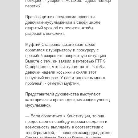
позицию", - уверен П.Астахов. "Здесь налицо
перегиб".
Правозащитник предложил провести
девочкам-мусульманкам в своей школе
открытый урок об их религии, чтобы
разрешить конфликт.
Муфтий Ставропольского края также
обратился к губернатору и прокурору с
просьбой разрешить неприятную ситуацию.
Вместе с тем, он заявил в интервью ГТРК
Ставрополье, что выступает за то, "чтобы
девочки надели косынки и сняли этот
ненужный вопрос. У нас и так очень много
проблем", - отметил муфтий.
Представители духовенства выступают
категорически против дискриминации учениц-
мусульманок.
— Если обратиться к Конституции, то она
предоставляет свободу вероисповедания и
возможность выглядеть в соответствии с
твоей религией, — пояснил зампредседателя