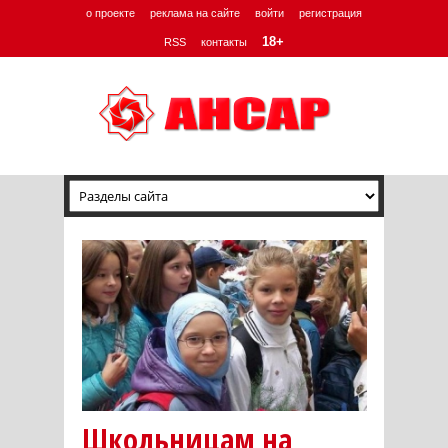
о проекте
реклама на сайте
войти
регистрация
18+
RSS
контакты
Школьницам на