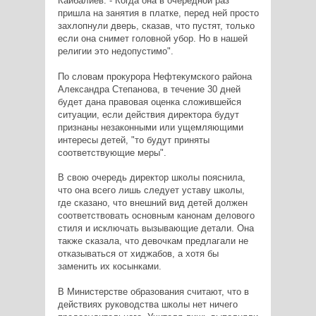
Кайбалиев. - Когда она в очередной раз
пришла на занятия в платке, перед ней просто
захлопнули дверь, сказав, что пустят, только
если она снимет головной убор. Но в нашей
религии это недопустимо".
По словам прокурора Нефтекумского района
Александра Степанова, в течение 30 дней
будет дана правовая оценка сложившейся
ситуации, если действия директора будут
признаны незаконными или ущемляющими
интересы детей, "то будут приняты
соответствующие меры".
В свою очередь директор школы пояснила,
что она всего лишь следует уставу школы,
где сказано, что внешний вид детей должен
соответствовать основным канонам делового
стиля и исключать вызывающие детали. Она
также сказала, что девочкам предлагали не
отказываться от хиджабов, а хотя бы
заменить их косынками.
В Министерстве образования считают, что в
действиях руководства школы нет ничего