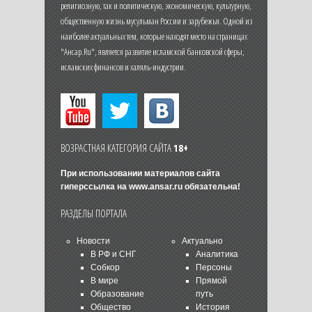
религиозную, так и политическую, экономическую, культурную,
общественную жизнь мусульман России и зарубежья. Одной из
наиболее актуальных тем, которые находят место на страницах
"Ансар.Ru", является развитие исламской банковской сферы,
исламских финансов и халяль-индустрии.
ВОЗРАСТНАЯ КАТЕГОРИЯ САЙТА
18+
При использовании материалов сайта
гиперссылка на
www.ansar.ru
обязательна!
РАЗДЕЛЫ ПОРТАЛА
Новости
Актуально
В РФ и СНГ
Аналитика
Собкор
Персоны
В мире
Прямой
Образование
путь
Общество
История