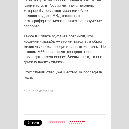
Совета муфтиев России Рушан Аббясов. —
Кроме того, в России нет таких законов,
которые бы регламентировали облик
человека. Даже МВД разрешает
фотографироваться в платках на получение
паспорта.
Также в Совете муфтиев пояснили, что
ношение хиджаба — это не прихоть, а образ
жизни человека, продиктованный исламом. По
словам Аббясова, если женщина хочет
соблюдать предписания Всевышнего, то она
должна носить хиджаб.
Этот случай стал уже шестым за последние
годы.
13:21 15 октября 2012
????????
????????