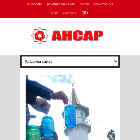
о проекте
реклама на сайте
войти
регистрация
18+
RSS
контакты