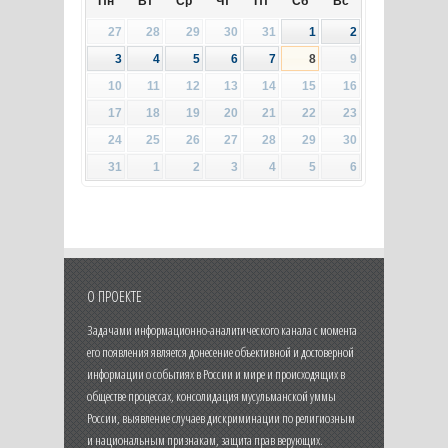
Пн
Вт
Ср
Чт
Пт
Сб
Вс
27
28
29
30
31
1
2
3
4
5
6
7
8
9
10
11
12
13
14
15
16
17
18
19
20
21
22
23
24
25
26
27
28
29
30
31
1
2
3
4
5
6
О ПРОЕКТЕ
Задачами информационно-аналитического канала с момента
его появления является донесение объективной и достоверной
информации о событиях в России и мире и происходящих в
обществе процессах, консолидация мусульманской уммы
России, выявление случаев дискриминации по религиозным
и национальным признакам, защита прав верующих.