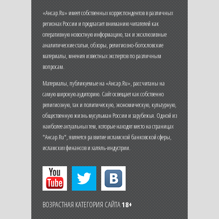
«Ансар.Ru» имеет собственных корреспондентов в различных
регионах России и предлагает вниманию читателей как
оперативную новостную информацию, так и эксклюзивные
аналитические статьи, обзоры, религиозно-богословские
материалы, мнения известных экспертов по различным
вопросам.
Материалы, публикуемые на «Ансар.Ru», рассчитаны на
самую широкую аудиторию. Сайт освещает как собственно
религиозную, так и политическую, экономическую, культурную,
общественную жизнь мусульман России и зарубежья. Одной из
наиболее актуальных тем, которые находят место на страницах
"Ансар.Ru", является развитие исламской банковской сферы,
исламских финансов и халяль-индустрии.
ВОЗРАСТНАЯ КАТЕГОРИЯ САЙТА
18+