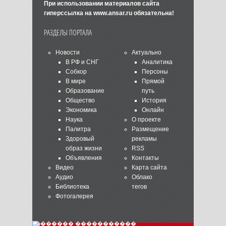
При использовании материалов сайта
гиперссылка на
www.ansar.ru
обязательна!
РАЗДЕЛЫ ПОРТАЛА
Новости
Актуально
В РФ и СНГ
Аналитика
Собкор
Персоны
В мире
Прямой
Образование
путь
Общество
История
Экономика
Онлайн
Наука
О проекте
Палитра
Размещение
Здоровый
рекламы
образ жизни
RSS
Объявления
Контакты
Видео
Карта сайта
Аудио
Облако
Библиотека
тегов
Фотогалерея