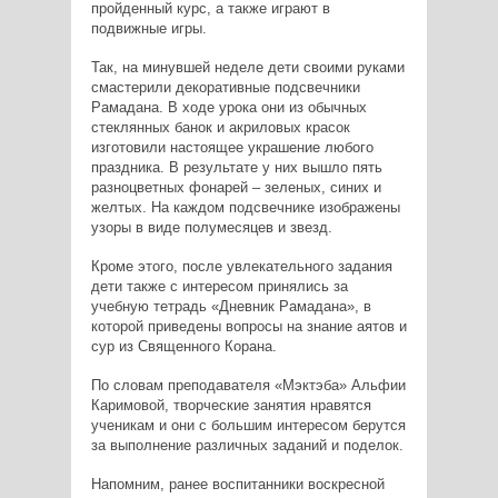
пройденный курс, а также играют в
подвижные игры.
Так, на минувшей неделе дети своими руками
смастерили декоративные подсвечники
Рамадана. В ходе урока они из обычных
стеклянных банок и акриловых красок
изготовили настоящее украшение любого
праздника. В результате у них вышло пять
разноцветных фонарей – зеленых, синих и
желтых. На каждом подсвечнике изображены
узоры в виде полумесяцев и звезд.
Кроме этого, после увлекательного задания
дети также с интересом принялись за
учебную тетрадь «Дневник Рамадана», в
которой приведены вопросы на знание аятов и
сур из Священного Корана.
По словам преподавателя «Мэктэба» Альфии
Каримовой, творческие занятия нравятся
ученикам и они с большим интересом берутся
за выполнение различных заданий и поделок.
Напомним, ранее воспитанники воскресной