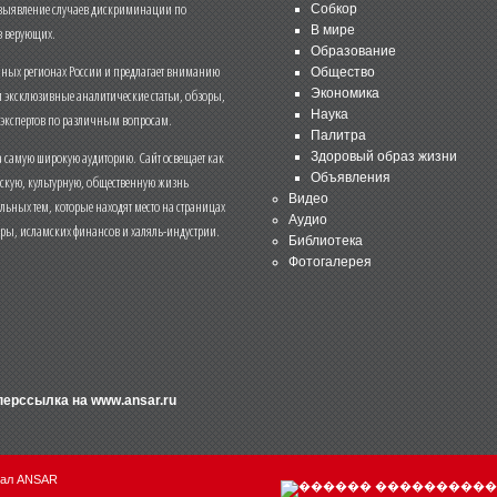
 выявление случаев дискриминации по
Собкор
В мире
 верующих.
Образование
чных регионах России и предлагает вниманию
Общество
и эксклюзивные аналитические статьи, обзоры,
Экономика
Наука
 экспертов по различным вопросам.
Палитра
 самую широкую аудиторию. Сайт освещает как
Здоровый образ жизни
Объявления
ескую, культурную, общественную жизнь
Видео
льных тем, которые находят место на страницах
Аудио
еры, исламских финансов и халяль-индустрии.
Библиотека
Фотогалерея
иперссылка на
www.ansar.ru
нал ANSAR