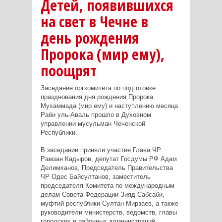
Детей, появившихся
на свет в Чечне в
день рождения
Пророка (мир ему),
поощрят
Заседание оргкомитета по подготовке
празднования дня рождения Пророка
Мухаммада (мир ему) и наступлению месяца
Раби уль-Аваль прошло в Духовном
управлении мусульман Чеченской
Республики.
В заседании приняли участие Глава ЧР
Рамзан Кадыров, депутат Госдумы РФ Адам
Делимханов, Председатель Правительства
ЧР Одес Байсултанов, заместитель
председателя Комитета по международным
делам Совета Федерации Зияд Сабсаби,
муфтий республики Султан Мирзаев, а также
руководители министерств, ведомств, главы
городских и районных администраций,