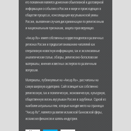
его появления является донесение объективной и достоверной
информации о событиях в России и мире и происходящих в
обществе процессах, консолидация мусульманской уммы
России, выявление случаев дискриминации по религиозным
и национальным признакам, защита прав верующих.
«Ансар.Ru» имеет собственных корреспондентов в различных
регионах России и предлагает вниманию читателей как
оперативную новостную информацию, так и эксклюзивные
аналитические статьи, обзоры, религиозно-богословские
материалы, мнения известных экспертов по различным
вопросам.
Материалы, публикуемые на «Ансар.Ru», рассчитаны на
самую широкую аудиторию. Сайт освещает как собственно
религиозную, так и политическую, экономическую, культурную,
общественную жизнь мусульман России и зарубежья. Одной из
наиболее актуальных тем, которые находят место на страницах
"Ансар.Ru", является развитие исламской банковской сферы,
исламских финансов и халяль-индустрии.