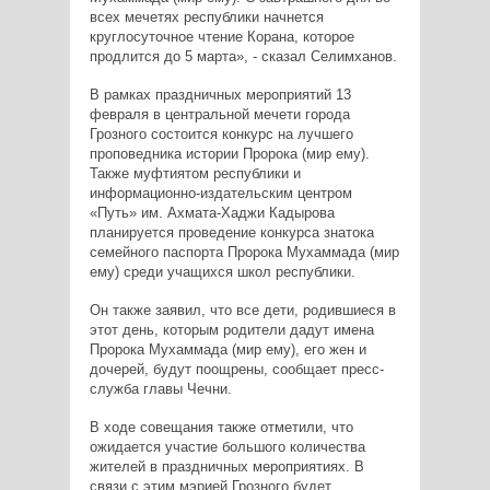
всех мечетях республики начнется
круглосуточное чтение Корана, которое
продлится до 5 марта», - сказал Селимханов.
В рамках праздничных мероприятий 13
февраля в центральной мечети города
Грозного состоится конкурс на лучшего
проповедника истории Пророка (мир ему).
Также муфтиятом республики и
информационно-издательским центром
«Путь» им. Ахмата-Хаджи Кадырова
планируется проведение конкурса знатока
семейного паспорта Пророка Мухаммада (мир
ему) среди учащихся школ республики.
Он также заявил, что все дети, родившиеся в
этот день, которым родители дадут имена
Пророка Мухаммада (мир ему), его жен и
дочерей, будут поощрены, сообщает пресс-
служба главы Чечни.
В ходе совещания также отметили, что
ожидается участие большого количества
жителей в праздничных мероприятиях. В
связи с этим мэрией Грозного будет