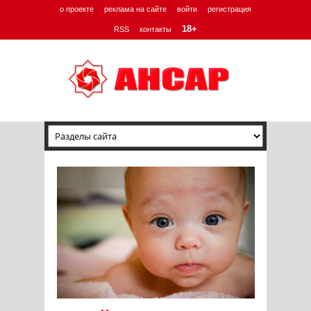
о проекте
реклама на сайте
войти
регистрация
18+
RSS
контакты