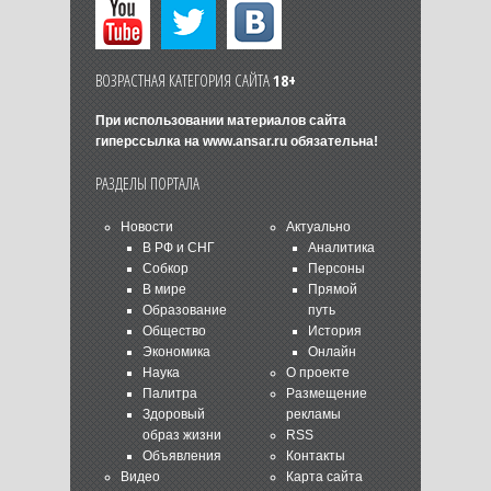
ВОЗРАСТНАЯ КАТЕГОРИЯ САЙТА
18+
При использовании материалов сайта
гиперссылка на
www.ansar.ru
обязательна!
РАЗДЕЛЫ ПОРТАЛА
Новости
Актуально
В РФ и СНГ
Аналитика
Собкор
Персоны
В мире
Прямой
Образование
путь
Общество
История
Экономика
Онлайн
Наука
О проекте
Палитра
Размещение
Здоровый
рекламы
образ жизни
RSS
Объявления
Контакты
Видео
Карта сайта