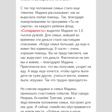
С тех пор положение семьи стало еще
тяжелее. Мадина рассказывает, как их
выручала любая помощь. Так, благодаря
пожертвованиям по программе «Ты не
сирота», на каждого ребенка фонд
«Солидарность»
выделял Мадине по 1,5
тысячи рублей. Для семьи, жившей во
времянке эти деньги стали настоящим
спасением. «Когда семья большая, да еще и
живет без кормильца, 9 тысяч – очень
хорошая помощь. Вы не представляете, как
нас выручают эти деньги. Фактически на них
мы и живем, – благодарит Мадина. –
Практически все, что мы получаем, уходит на
еду. А ведь еще хочется, чтобы одеты были
дети не хуже других, учиться могли, книжки
были, игрушки. Так что трудно приходится».
Но совсем недавно в семье Мадины
произошло счастливое событие. Мэр города
Назрань Асланбек Тумгоев, узнав о
бедственном положении семьи, построил для
них дом. И сейчас семейство обустраивается
на новом месте. «Добрые люди и наши