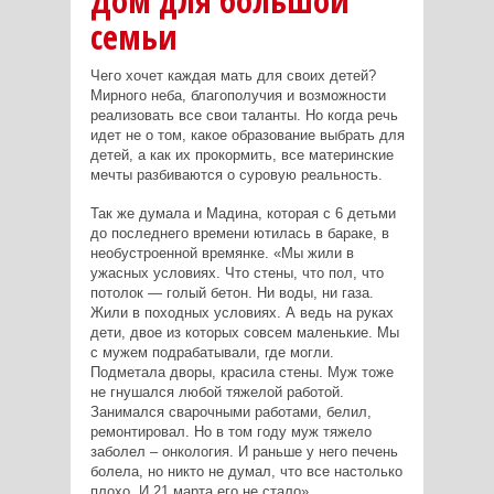
Дом для большой
семьи
Чего хочет каждая мать для своих детей?
Мирного неба, благополучия и возможности
реализовать все свои таланты. Но когда речь
идет не о том, какое образование выбрать для
детей, а как их прокормить, все материнские
мечты разбиваются о суровую реальность.
Так же думала и Мадина, которая с 6 детьми
до последнего времени ютилась в бараке, в
необустроенной времянке. «Мы жили в
ужасных условиях. Что стены, что пол, что
потолок — голый бетон. Ни воды, ни газа.
Жили в походных условиях. А ведь на руках
дети, двое из которых совсем маленькие. Мы
с мужем подрабатывали, где могли.
Подметала дворы, красила стены. Муж тоже
не гнушался любой тяжелой работой.
Занимался сварочными работами, белил,
ремонтировал. Но в том году муж тяжело
заболел – онкология. И раньше у него печень
болела, но никто не думал, что все настолько
плохо. И 21 марта его не стало».