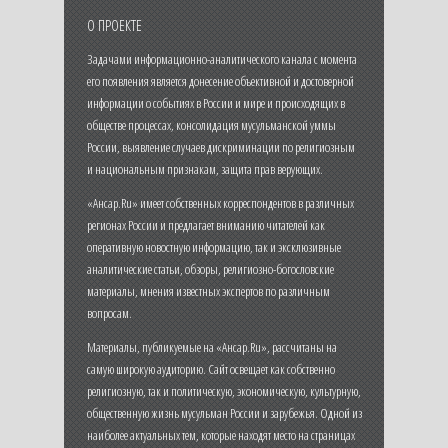
О ПРОЕКТЕ
Задачами информационно-аналитического канала с момента
его появления является донесение объективной и достоверной
информации о событиях в России и мире и происходящих в
обществе процессах, консолидация мусульманской уммы
России, выявление случаев дискриминации по религиозным
и национальным признакам, защита прав верующих.
«Ансар.Ru» имеет собственных корреспондентов в различных
регионах России и предлагает вниманию читателей как
оперативную новостную информацию, так и эксклюзивные
аналитические статьи, обзоры, религиозно-богословские
материалы, мнения известных экспертов по различным
вопросам.
Материалы, публикуемые на «Ансар.Ru», рассчитаны на
самую широкую аудиторию. Сайт освещает как собственно
религиозную, так и политическую, экономическую, культурную,
общественную жизнь мусульман России и зарубежья. Одной из
наиболее актуальных тем, которые находят место на страницах