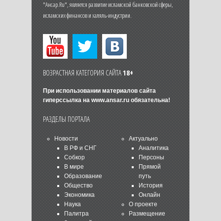
"Ансар.Ru", является развитие исламской банковской сферы,
исламских финансов и халяль-индустрии.
ВОЗРАСТНАЯ КАТЕГОРИЯ САЙТА
18+
При использовании материалов сайта
гиперссылка на
www.ansar.ru
обязательна!
РАЗДЕЛЫ ПОРТАЛА
Новости
Актуально
В РФ и СНГ
Аналитика
Собкор
Персоны
В мире
Прямой
Образование
путь
Общество
История
Экономика
Онлайн
Наука
О проекте
Палитра
Размещение