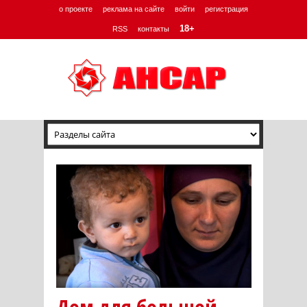
о проекте
реклама на сайте
войти
регистрация
18+
RSS
контакты