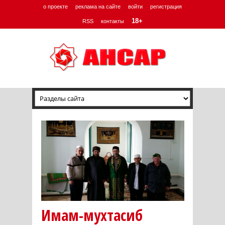
о проекте
реклама на сайте
войти
регистрация
18+
RSS
контакты
Имам-мухтасиб