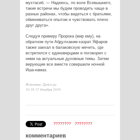
мухтасиб. — Надеюсь, по воле Всевышнего,
такие встречи мы будем проводить чаще в
разных районах, чтобы видеться с братьями,
обмениваться опытом и чувствовать плечо
друг друга».
Следуя примеру Пророка (мир ему), на
обратном пути Абдулхаким-хазрат Яфаров
также заехал в балаковскую мечеть, где
встретился с единоверцами и поговорил с
ними на актуальные духовные темы. Затем
верующие все вместе совершили ночной
Иша-намаз.
Источник: Думсо.ру
10:16 15 декабря 2016
????????
????????
комментариев