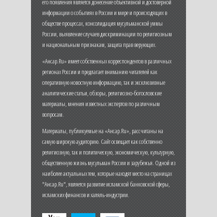
его появления является донесение объективной и достоверной
информации о событиях в России и мире и происходящих в
обществе процессах, консолидация мусульманской уммы
России, выявление случаев дискриминации по религиозным
и национальным признакам, защита прав верующих.
«Ансар.Ru» имеет собственных корреспондентов в различных
регионах России и предлагает вниманию читателей как
оперативную новостную информацию, так и эксклюзивные
аналитические статьи, обзоры, религиозно-богословские
материалы, мнения известных экспертов по различным
вопросам.
Материалы, публикуемые на «Ансар.Ru», рассчитаны на
самую широкую аудиторию. Сайт освещает как собственно
религиозную, так и политическую, экономическую, культурную,
общественную жизнь мусульман России и зарубежья. Одной из
наиболее актуальных тем, которые находят место на страницах
"Ансар.Ru", является развитие исламской банковской сферы,
исламских финансов и халяль-индустрии.