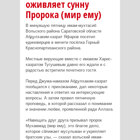
оживляет cунну
Пророка (мир ему)
В минувшую пятницу имам-мухтасиб
Вольского района Саратовской области
Абдулхаким-хазрат Яфаров посетил
единоверцев в мечети посёлка Горный
Краснопартизанского района.
Местные верующие вместе с имамом Харис-
хазратом Тугушевым давно его ждали и с
радостью встретили почетного гостя.
Перед Джума-намазом Абдулхаким-хазрат
пообщался с прихожанами, дал некоторые
наставления и ответил на интересующие
вопросы. А затем провел пятничную
проповедь, в которой рассказал о понимании
и значении любви, проявленной ради Аллаха.
«Навещать друг друга призывал пророк
Мухаммад (мир ему), это благое дело,
которое сближает мусульман и укрепляет
братские узы, — сказал вольский имам-