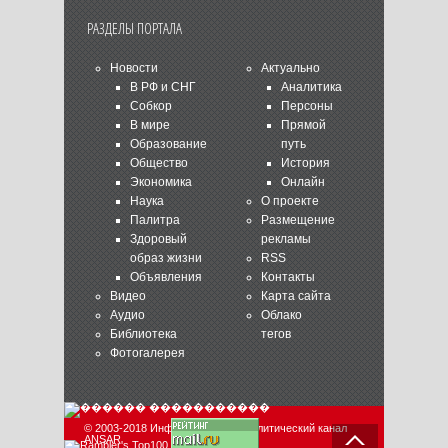
РАЗДЕЛЫ ПОРТАЛА
Новости
Актуально
В РФ и СНГ
Аналитика
Собкор
Персоны
В мире
Прямой
Образование
путь
Общество
История
Экономика
Онлайн
Наука
О проекте
Палитра
Размещение
Здоровый
рекламы
образ жизни
RSS
Объявления
Контакты
Видео
Карта сайта
Аудио
Облако
Библиотека
тегов
Фотогалерея
© 2003-2018 Информационно-аналитический канал
ANSAR