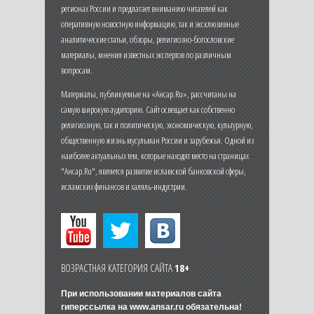
регионах России и предлагает вниманию читателей как
оперативную новостную информацию, так и эксклюзивные
аналитические статьи, обзоры, религиозно-богословские
материалы, мнения известных экспертов по различным
вопросам.
Материалы, публикуемые на «Ансар.Ru», рассчитаны на
самую широкую аудиторию. Сайт освещает как собственно
религиозную, так и политическую, экономическую, культурную,
общественную жизнь мусульман России и зарубежья. Одной из
наиболее актуальных тем, которые находят место на страницах
"Ансар.Ru", является развитие исламской банковской сферы,
исламских финансов и халяль-индустрии.
ВОЗРАСТНАЯ КАТЕГОРИЯ САЙТА
18+
При использовании материалов сайта
гиперссылка на
www.ansar.ru
обязательна!