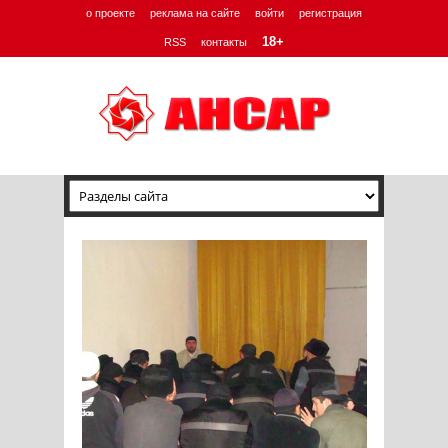
о проекте
реклама на сайте
войти
регистрация
18+
RSS
контакты