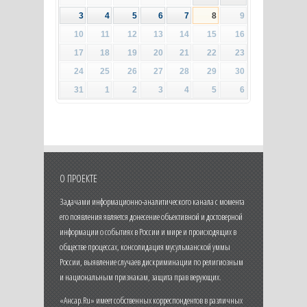
3
4
5
6
7
8
9
10
11
12
13
14
15
16
17
18
19
20
21
22
23
24
25
26
27
28
29
30
31
1
2
3
4
5
6
О ПРОЕКТЕ
Задачами информационно-аналитического канала с момента
его появления является донесение объективной и достоверной
информации о событиях в России и мире и происходящих в
обществе процессах, консолидация мусульманской уммы
России, выявление случаев дискриминации по религиозным
и национальным признакам, защита прав верующих.
«Ансар.Ru» имеет собственных корреспондентов в различных