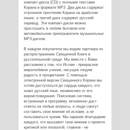
компакт-диска (CD) с полными текстами
Корана в формате МР3. Два диска содержат
эталонное прочтение Корана на арабском
языке, а третий диск содержит русский
перевод. Эти компакт-диски можно
прослушать в любом бытовом или
автомобильном проигрывателе музыкальных
МР3-дисков.
В каждом покупателе мы видим партнера по
распространению Священной Книги в
русскоязычной среде. Мы вместе с Вами
расскажем о том, что Ислам - прекрасное
миролюбивое учение, несущее людям
радость и процветание. С помощью
электронной версии Священного Корана мы
хотим достучаться до сердца каждого, кто
знает русский язык, независимо от его
вероисповедания. Поисковая система,
встроенная в программу, мгновенно даст
ответы на любые вопросы, и люди смогут
составить свое мнение об исламе, а не
пользоваться чужим. Мы заранее благодарим
каждого, кто выскажет свое мнение о проекте
критикой или похвалой, главное - не