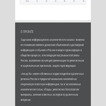
31
1
2
3
4
5
6
О ПРОЕКТЕ
Задачами информационно-аналитического канала с момента
его появления является донесение объективной и достоверной
информации о событиях в России и мире и происходящих в
обществе процессах, консолидация мусульманской уммы
России, выявление случаев дискриминации по религиозным
и национальным признакам, защита прав верующих.
«Ансар.Ru» имеет собственных корреспондентов в различных
регионах России и предлагает вниманию читателей как
оперативную новостную информацию, так и эксклюзивные
аналитические статьи, обзоры, религиозно-богословские
материалы, мнения известных экспертов по различным
вопросам.