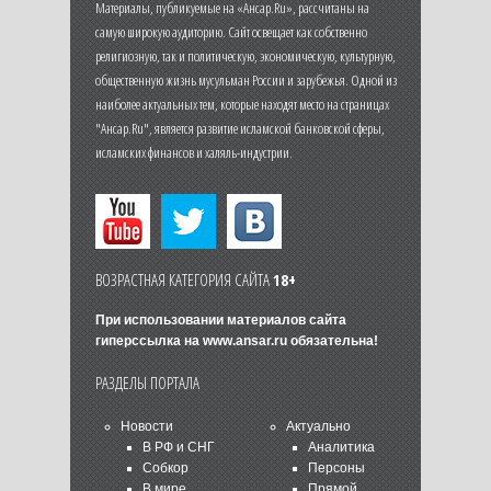
Материалы, публикуемые на «Ансар.Ru», рассчитаны на
самую широкую аудиторию. Сайт освещает как собственно
религиозную, так и политическую, экономическую, культурную,
общественную жизнь мусульман России и зарубежья. Одной из
наиболее актуальных тем, которые находят место на страницах
"Ансар.Ru", является развитие исламской банковской сферы,
исламских финансов и халяль-индустрии.
ВОЗРАСТНАЯ КАТЕГОРИЯ САЙТА
18+
При использовании материалов сайта
гиперссылка на
www.ansar.ru
обязательна!
РАЗДЕЛЫ ПОРТАЛА
Новости
Актуально
В РФ и СНГ
Аналитика
Собкор
Персоны
В мире
Прямой