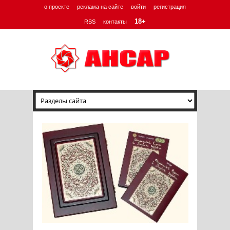
о проекте
реклама на сайте
войти
регистрация
18+
RSS
контакты