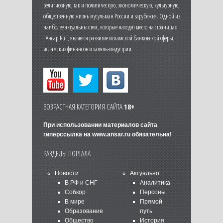
религиозную, так и политическую, экономическую, культурную,
общественную жизнь мусульман России и зарубежья. Одной из
наиболее актуальных тем, которые находят место на страницах
"Ансар.Ru", является развитие исламской банковской сферы,
исламских финансов и халяль-индустрии.
ВОЗРАСТНАЯ КАТЕГОРИЯ САЙТА
18+
При использовании материалов сайта
гиперссылка на
www.ansar.ru
обязательна!
РАЗДЕЛЫ ПОРТАЛА
Новости
Актуально
В РФ и СНГ
Аналитика
Собкор
Персоны
В мире
Прямой
Образование
путь
Общество
История