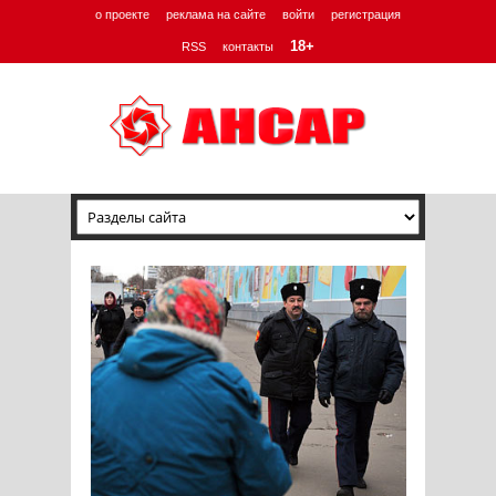
о проекте
реклама на сайте
войти
регистрация
18+
RSS
контакты