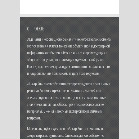
О ПРОЕКТЕ
Задачами информационно-аналитического канала с момента
его появления является донесение объективной и достоверной
информации о событиях в России и мире и происходящих в
обществе процессах, консолидация мусульманской уммы
России, выявление случаев дискриминации по религиозным
и национальным признакам, защита прав верующих.
«Ансар.Ru» имеет собственных корреспондентов в различных
регионах России и предлагает вниманию читателей как
оперативную новостную информацию, так и эксклюзивные
аналитические статьи, обзоры, религиозно-богословские
материалы, мнения известных экспертов по различным
вопросам.
Материалы, публикуемые на «Ансар.Ru», рассчитаны на
самую широкую аудиторию. Сайт освещает как собственно