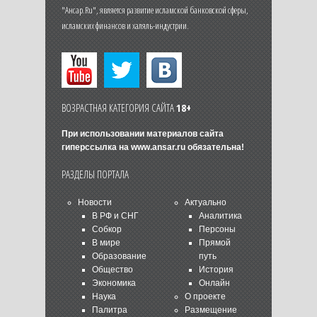
"Ансар.Ru", является развитие исламской банковской сферы,
исламских финансов и халяль-индустрии.
ВОЗРАСТНАЯ КАТЕГОРИЯ САЙТА
18+
При использовании материалов сайта
гиперссылка на
www.ansar.ru
обязательна!
РАЗДЕЛЫ ПОРТАЛА
Новости
Актуально
В РФ и СНГ
Аналитика
Собкор
Персоны
В мире
Прямой
Образование
путь
Общество
История
Экономика
Онлайн
Наука
О проекте
Палитра
Размещение