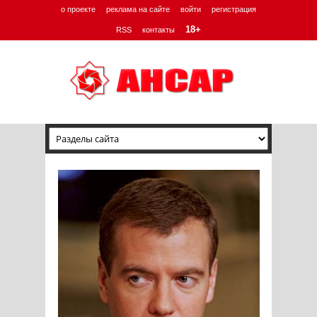
о проекте
реклама на сайте
войти
регистрация
18+
RSS
контакты