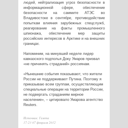
людей, нейтрализация угроз безопасности в
информационной сфере, обеспечение
безопасности на саммите АТЭС во
Владивостоке в сентябре, противодействие
попыткам влияния зарубежных спецслужб,
реагирование на факты промышленного
шпионажа, обеспечение мер защиты
российских интересов в Арктике и на внешних
границах.
Напоминим, на минувшей неделе лидер
кавказского подполья Доку Умаров призвал
«не причинять страданий» россиянам.
«Нынешние события показывают, что жители
России не поддерживают Путина. Поэтому я
приказываю всем группам, осуществляющим
специальные операции на территории России,
не подвергать страданиям мирное
население», – цитировало Умарова агентство
Reuters.
Источник: Газета
17:23 07 февраля 2012