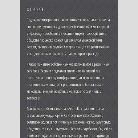
О ПРОЕКТЕ
Задачами информационно-аналитического канала с момента
его появления является донесение объективной и достоверной
информации о событиях в России и мире и происходящих в
обществе процессах, консолидация мусульманской уммы
России, выявление случаев дискриминации по религиозным
и национальным признакам, защита прав верующих.
«Ансар.Ru» имеет собственных корреспондентов в различных
регионах России и предлагает вниманию читателей как
оперативную новостную информацию, так и эксклюзивные
аналитические статьи, обзоры, религиозно-богословские
материалы, мнения известных экспертов по различным
вопросам.
Материалы, публикуемые на «Ансар.Ru», рассчитаны на
самую широкую аудиторию. Сайт освещает как собственно
религиозную, так и политическую, экономическую, культурную,
общественную жизнь мусульман России и зарубежья. Одной из
наиболее актуальных тем, которые находят место на страницах