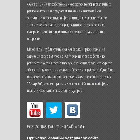
«Ансар.Ru» имеет собственных корреспондентов в различных
регионах России и предлагает вниманию читателей как
оперативную новостную информацию, так и эксклюзивные
аналитические статьи, обзоры, религиозно-богословские
материалы, мнения известных экспертов по различным
вопросам.
Материалы, публикуемые на «Ансар.Ru», рассчитаны на
самую широкую аудиторию. Сайт освещает как собственно
религиозную, так и политическую, экономическую, культурную,
общественную жизнь мусульман России и зарубежья. Одной из
наиболее актуальных тем, которые находят место на страницах
"Ансар.Ru", является развитие исламской банковской сферы,
исламских финансов и халяль-индустрии.
ВОЗРАСТНАЯ КАТЕГОРИЯ САЙТА
18+
При использовании материалов сайта