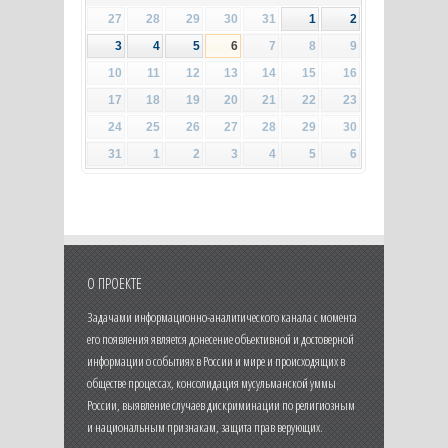
27
28
29
30
31
1
2
3
4
5
6
7
8
9
10
11
12
13
14
15
16
17
18
19
20
21
22
23
24
25
26
27
28
29
30
31
1
2
3
4
5
6
О ПРОЕКТЕ
Задачами информационно-аналитического канала с момента
его появления является донесение объективной и достоверной
информации о событиях в России и мире и происходящих в
обществе процессах, консолидация мусульманской уммы
России, выявление случаев дискриминации по религиозным
и национальным признакам, защита прав верующих.