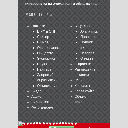
гиперссылка на
www.ansar.ru
обязательна!
РАЗДЕЛЫ ПОРТАЛА
Новости
Актуально
В РФ и СНГ
Аналитика
Собкор
Персоны
В мире
Прямой
Образование
путь
Общество
История
Экономика
Онлайн
Наука
О проекте
Палитра
Размещение
Здоровый
рекламы
образ жизни
RSS
Объявления
Контакты
Видео
Карта сайта
Аудио
Облако
Библиотека
тегов
Фотогалерея