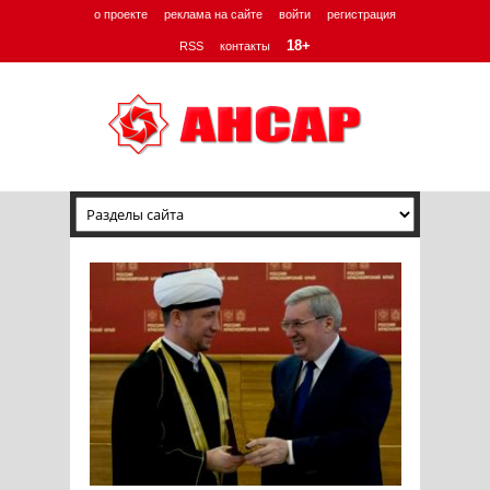
о проекте
реклама на сайте
войти
регистрация
18+
RSS
контакты