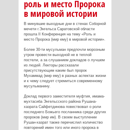
роль и место Пророка
в мировой истории
В минувшие выходные дни в стенах Соборной
мечети г.Энгельса Саратовской области
прошла II Конференция на тему «Роль и
место Пророка (мир ему) в мировой истории».
Более 30-ти мусульман предпочли морозным
утром провести выходной не в теплой
постели, а за слушанием докладов о лучшем
из людей. Лекторы рассказали
присутствующим каким был пророк
Мухаммад (мир ему) в разных аспектах жизни
и к чему следует стремиться современному
мусульманину.
Доклад первого заместителя муфтия, имама-
мухтасиба Энгельсского района Рушана-
хазрата Сайфетдинова повествовал о роли
последнего Божьего посланника среди других
пророков (мир им). В своем выступлении
Рушан-хазрат также перечислил количество
повторений имен того или иного пророка в