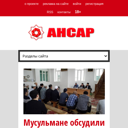
о проекте
реклама на сайте
войти
регистрация
18+
RSS
контакты
Мусульмане обсудили