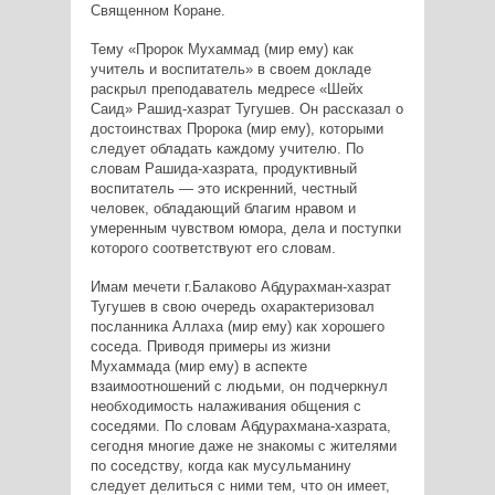
Священном Коране.
Тему «Пророк Мухаммад (мир ему) как
учитель и воспитатель» в своем докладе
раскрыл преподаватель медресе «Шейх
Саид» Рашид-хазрат Тугушев. Он рассказал о
достоинствах Пророка (мир ему), которыми
следует обладать каждому учителю. По
словам Рашида-хазрата, продуктивный
воспитатель — это искренний, честный
человек, обладающий благим нравом и
умеренным чувством юмора, дела и поступки
которого соответствуют его словам.
Имам мечети г.Балаково Абдурахман-хазрат
Тугушев в свою очередь охарактеризовал
посланника Аллаха (мир ему) как хорошего
соседа. Приводя примеры из жизни
Мухаммада (мир ему) в аспекте
взаимоотношений с людьми, он подчеркнул
необходимость налаживания общения с
соседями. По словам Абдурахмана-хазрата,
сегодня многие даже не знакомы с жителями
по соседству, когда как мусульманину
следует делиться с ними тем, что он имеет,