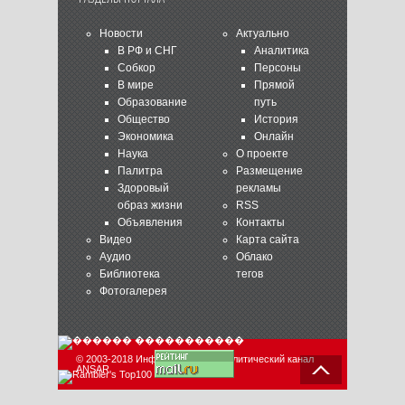
Новости
Актуально
В РФ и СНГ
Аналитика
Собкор
Персоны
В мире
Прямой
Образование
путь
Общество
История
Экономика
Онлайн
Наука
О проекте
Палитра
Размещение
Здоровый
рекламы
образ жизни
RSS
Объявления
Контакты
Видео
Карта сайта
Аудио
Облако
Библиотека
тегов
Фотогалерея
© 2003-2018 Информационно-аналитический канал
ANSAR