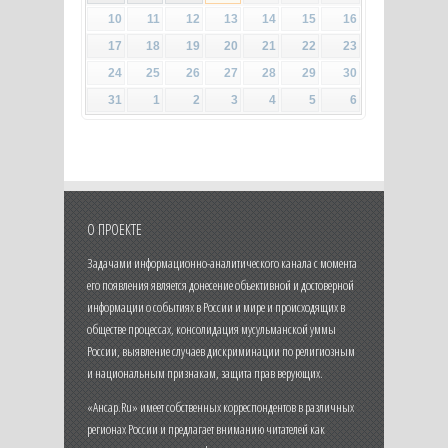
10
11
12
13
14
15
16
17
18
19
20
21
22
23
24
25
26
27
28
29
30
31
1
2
3
4
5
6
О ПРОЕКТЕ
Задачами информационно-аналитического канала с момента
его появления является донесение объективной и достоверной
информации о событиях в России и мире и происходящих в
обществе процессах, консолидация мусульманской уммы
России, выявление случаев дискриминации по религиозным
и национальным признакам, защита прав верующих.
«Ансар.Ru» имеет собственных корреспондентов в различных
регионах России и предлагает вниманию читателей как