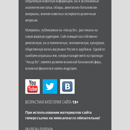
оперативную новостную информацию, так и эксклюзивные
аналитические статьи, обзоры, религиозно-богословские
материалы, мнения известных экспертов по различным
вопросам.
Материалы, публикуемые на «Ансар.Ru», рассчитаны на
самую широкую аудиторию. Сайт освещает как собственно
религиозную, так и политическую, экономическую, культурную,
общественную жизнь мусульман России и зарубежья. Одной из
наиболее актуальных тем, которые находят место на страницах
"Ансар.Ru", является развитие исламской банковской сферы,
исламских финансов и халяль-индустрии.
ВОЗРАСТНАЯ КАТЕГОРИЯ САЙТА
18+
При использовании материалов сайта
гиперссылка на
www.ansar.ru
обязательна!
РАЗДЕЛЫ ПОРТАЛА