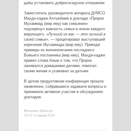
дабы установить добрососедское отношение.
Заместитель руководителя аппарата ДУМСО
Махди-хаджи Алтынбаев в докладе «Пророк
Мухаммад (мир ему) как семьянин»
подчеркнул важность семьи в жизни каждого
верующего.
«Лучший из вас — это лучший в
своей семье»
, — процитировал выступавший
изречение Мухаммада (мир ему). Приводя
примеры из жизнеописания последнего
Божьего посланника (мир ему), Махди-хаджи
привел слова Аиши о том, что Пророк
занимался домашними делами, помогал
своим женам и ухаживал за детьми.
В целом продуктивная конференция прошла
оживленно, собравшиеся задавали вопросы и
принимали активное участие в обсуждениях
докладов.
Источник: Думсо.ру
10:32 12 января 2016