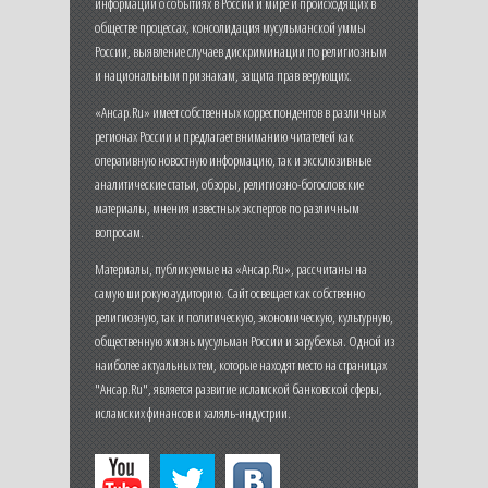
информации о событиях в России и мире и происходящих в
обществе процессах, консолидация мусульманской уммы
России, выявление случаев дискриминации по религиозным
и национальным признакам, защита прав верующих.
«Ансар.Ru» имеет собственных корреспондентов в различных
регионах России и предлагает вниманию читателей как
оперативную новостную информацию, так и эксклюзивные
аналитические статьи, обзоры, религиозно-богословские
материалы, мнения известных экспертов по различным
вопросам.
Материалы, публикуемые на «Ансар.Ru», рассчитаны на
самую широкую аудиторию. Сайт освещает как собственно
религиозную, так и политическую, экономическую, культурную,
общественную жизнь мусульман России и зарубежья. Одной из
наиболее актуальных тем, которые находят место на страницах
"Ансар.Ru", является развитие исламской банковской сферы,
исламских финансов и халяль-индустрии.