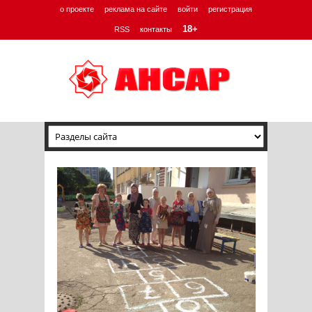
о проекте
реклама на сайте
войти
регистрация
18+
RSS
контакты