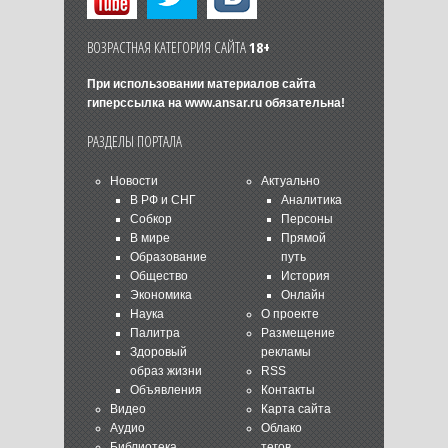
ВОЗРАСТНАЯ КАТЕГОРИЯ САЙТА
18+
При использовании материалов сайта
гиперссылка на
www.ansar.ru
обязательна!
РАЗДЕЛЫ ПОРТАЛА
Новости
Актуально
В РФ и СНГ
Аналитика
Собкор
Персоны
В мире
Прямой
Образование
путь
Общество
История
Экономика
Онлайн
Наука
О проекте
Палитра
Размещение
Здоровый
рекламы
образ жизни
RSS
Объявления
Контакты
Видео
Карта сайта
Аудио
Облако
Библиотека
тегов