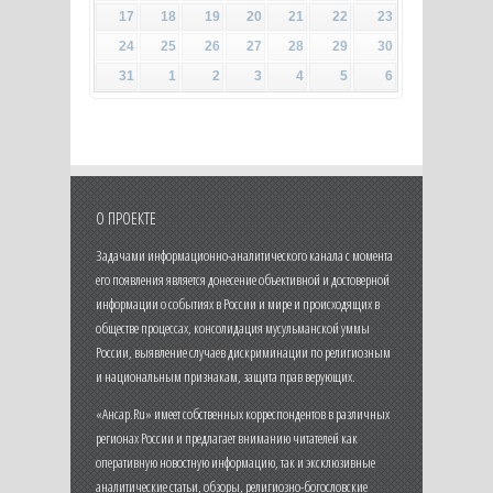
17
18
19
20
21
22
23
24
25
26
27
28
29
30
31
1
2
3
4
5
6
О ПРОЕКТЕ
Задачами информационно-аналитического канала с момента
его появления является донесение объективной и достоверной
информации о событиях в России и мире и происходящих в
обществе процессах, консолидация мусульманской уммы
России, выявление случаев дискриминации по религиозным
и национальным признакам, защита прав верующих.
«Ансар.Ru» имеет собственных корреспондентов в различных
регионах России и предлагает вниманию читателей как
оперативную новостную информацию, так и эксклюзивные
аналитические статьи, обзоры, религиозно-богословские