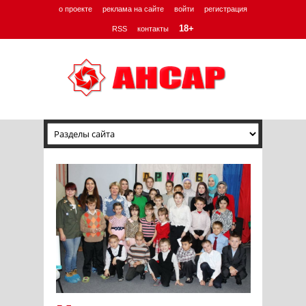
о проекте
реклама на сайте
войти
регистрация
18+
RSS
контакты