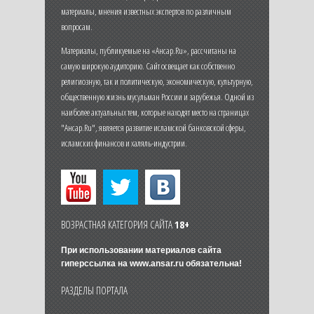
материалы, мнения известных экспертов по различным
вопросам.
Материалы, публикуемые на «Ансар.Ru», рассчитаны на
самую широкую аудиторию. Сайт освещает как собственно
религиозную, так и политическую, экономическую, культурную,
общественную жизнь мусульман России и зарубежья. Одной из
наиболее актуальных тем, которые находят место на страницах
"Ансар.Ru", является развитие исламской банковской сферы,
исламских финансов и халяль-индустрии.
ВОЗРАСТНАЯ КАТЕГОРИЯ САЙТА
18+
При использовании материалов сайта
гиперссылка на
www.ansar.ru
обязательна!
РАЗДЕЛЫ ПОРТАЛА