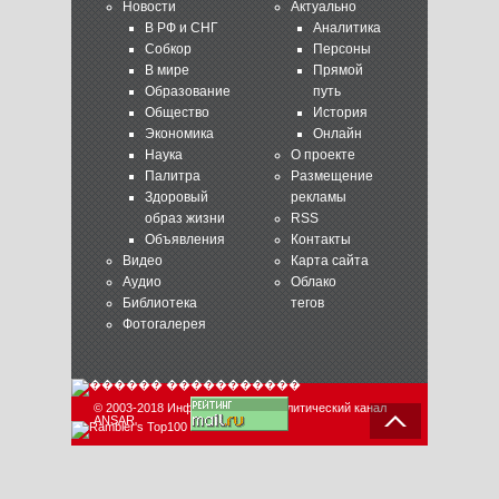
Новости
Актуально
В РФ и СНГ
Аналитика
Собкор
Персоны
В мире
Прямой
Образование
путь
Общество
История
Экономика
Онлайн
Наука
О проекте
Палитра
Размещение
Здоровый
рекламы
образ жизни
RSS
Объявления
Контакты
Видео
Карта сайта
Аудио
Облако
Библиотека
тегов
Фотогалерея
© 2003-2018 Информационно-аналитический канал
ANSAR