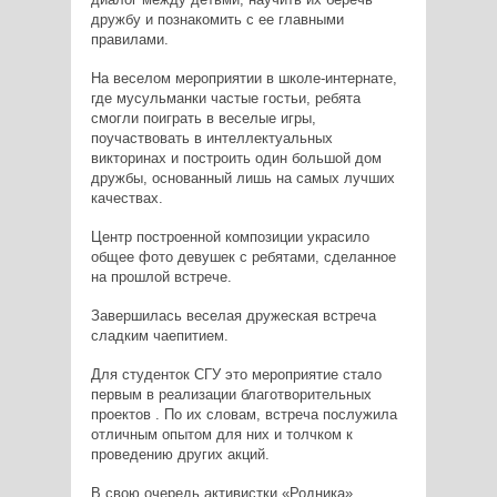
дружбу и познакомить с ее главными
правилами.
На веселом мероприятии в школе-интернате,
где мусульманки частые гостьи, ребята
смогли поиграть в веселые игры,
поучаствовать в интеллектуальных
викторинах и построить один большой дом
дружбы, основанный лишь на самых лучших
качествах.
Центр построенной композиции украсило
общее фото девушек с ребятами, сделанное
на прошлой встрече.
Завершилась веселая дружеская встреча
сладким чаепитием.
Для студенток СГУ это мероприятие стало
первым в реализации благотворительных
проектов . По их словам, встреча послужила
отличным опытом для них и толчком к
проведению других акций.
В свою очередь активистки «Родника»