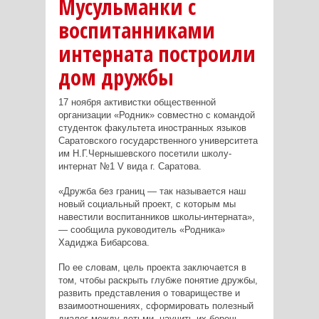
Мусульманки с
воспитанниками
интерната построили
дом дружбы
17 ноября активистки общественной
организации «Родник» совместно с командой
студенток факультета иностранных языков
Саратовского государственного университета
им Н.Г.Чернышевского посетили школу-
интернат №1 V вида г. Саратова.
«Дружба без границ — так называется наш
новый социальный проект, с которым мы
навестили воспитанников школы-интерната»,
— сообщила руководитель «Родника»
Хадиджа Бибарсова.
По ее словам, цель проекта заключается в
том, чтобы раскрыть глубже понятие дружбы,
развить представления о товариществе и
взаимоотношениях, сформировать полезный
диалог между детьми, научить их беречь