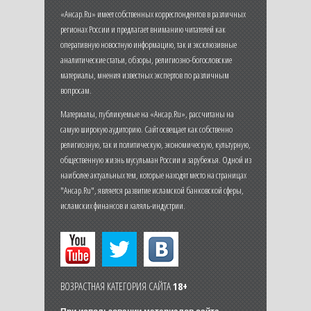
«Ансар.Ru» имеет собственных корреспондентов в различных
регионах России и предлагает вниманию читателей как
оперативную новостную информацию, так и эксклюзивные
аналитические статьи, обзоры, религиозно-богословские
материалы, мнения известных экспертов по различным
вопросам.
Материалы, публикуемые на «Ансар.Ru», рассчитаны на
самую широкую аудиторию. Сайт освещает как собственно
религиозную, так и политическую, экономическую, культурную,
общественную жизнь мусульман России и зарубежья. Одной из
наиболее актуальных тем, которые находят место на страницах
"Ансар.Ru", является развитие исламской банковской сферы,
исламских финансов и халяль-индустрии.
ВОЗРАСТНАЯ КАТЕГОРИЯ САЙТА
18+