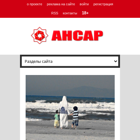
о проекте
реклама на сайте
войти
регистрация
18+
RSS
контакты