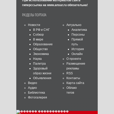
При использовании материалов сайта
гиперссылка на
www.ansar.ru
обязательна!
РАЗДЕЛЫ ПОРТАЛА
Новости
Актуально
В РФ и СНГ
Аналитика
Собкор
Персоны
В мире
Прямой
Образование
путь
Общество
История
Экономика
Онлайн
Наука
О проекте
Палитра
Размещение
Здоровый
рекламы
образ жизни
RSS
Объявления
Контакты
Видео
Карта сайта
Аудио
Облако
Библиотека
тегов
Фотогалерея