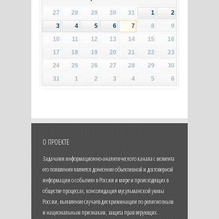
27
28
29
30
31
1
2
3
4
5
6
7
8
9
10
11
12
13
14
15
16
17
18
19
20
21
22
23
24
25
26
27
28
29
30
31
1
2
3
4
5
6
О ПРОЕКТЕ
Задачами информационно-аналитического канала с момента
его появления является донесение объективной и достоверной
информации о событиях в России и мире и происходящих в
обществе процессах, консолидация мусульманской уммы
России, выявление случаев дискриминации по религиозным
и национальным признакам, защита прав верующих.