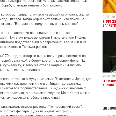
ость Гитлера, которого пакистанцы рассматривают как
в борьбу с американцами и британцами.
 которому пришел стричься немецкий журналист, желая
01.02.20
о под Гитлера. Когда журналист заявил, что похож на
В ФРГ 
 сказав: "Вот именно, получилось очень хорошо".
ЗАПРЕТ
стного населения ассоциируется не только с
цами. При этом рядовые жители Пакистана или Индии,
 внятного представления о современной Германии и не
чего общего с Третьим рейхом.
ы" 70-х годов, которые очень популярны, несмотря на
черной свастикой в белом круге на красном фоне. На
я журналисту, к тому же стояла надпись "Я люблю
ая семья из семи человек.
28.01.20
анено не только в мусульманских Пакистане и Иране, где
ГЕРМАН
льскими настроениями, но и в Индии, где свастика
ХОЛОКО
и знаком благоприятствования. В индийских школьных
икого политика, а английское издание Mein Kampf можно
ижных лавочках глубоко в провинции.
приниматель открыл ресторан "Гитлеровский крест",
ЕЩЕ НОВ
ал портрет фюрера. Одна из индийских фирм,
елья, продает наборы наволочек и простынь,