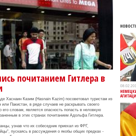
НОВОСТ
ись почитанием Гитлера в
и
08.02.20
НЕМЕЦК
АГИТАЦ
де Хаснаин Казим (Hasnain Kazim) посоветовал туристам из
или Пакистан, в ряде случаев не раскрывать своего
о его словам, является опасность попасть в неловкую
раненным в этих странах почитанием Адольфа Гитлера.
анцы, узнав что их собеседник приехал из ФРГ,
йцы", пускаясь в рассуждения о якобы общих предках -