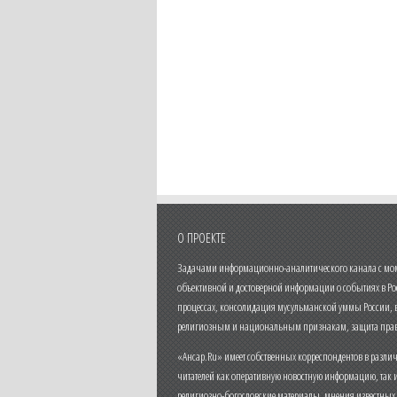
О ПРОЕКТЕ
Задачами информационно-аналитического канала с моме
объективной и достоверной информации о событиях в Ро
процессах, консолидация мусульманской уммы России,
религиозным и национальным признакам, защита прав
«Ансар.Ru» имеет собственных корреспондентов в разли
читателей как оперативную новостную информацию, так 
религиозно-богословские материалы, мнения известных