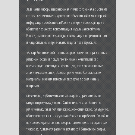
Задачами информационно-аналитического канала с момента
его появления является донесение объективной и достоверной
информации о событиях в России и мире и происходящих в
обществе процессах, консолидация мусульманской уммы
России, выявление случаев дискриминации по религиозным
и национальным признакам, защита прав верующих.
«Ансар.Ru» имеет собственных корреспондентов в различных
регионах России и предлагает вниманию читателей как
оперативную новостную информацию, так и эксклюзивные
аналитические статьи, обзоры, религиозно-богословские
материалы, мнения известных экспертов по различным
вопросам.
Материалы, публикуемые на «Ансар.Ru», рассчитаны на
самую широкую аудиторию. Сайт освещает как собственно
религиозную, так и политическую, экономическую, культурную,
общественную жизнь мусульман России и зарубежья. Одной из
наиболее актуальных тем, которые находят место на страницах
"Ансар.Ru", является развитие исламской банковской сферы,