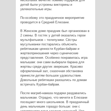
нескольких мечетях помимо подарков для
детей были устроены викторины и
увлекательные игры.
По-особому это праздничное мероприятие
проводится в Средней Елюзани.
В Женском доме праздник был организован в
2 смены. В гостях у детей оказались герои
мультфильмов – телепузики. Сёстры
мусульманки постарались объяснить
ребятишкам ценности Курбан-байрам и
жертвоприношения через сценические
представления. Особенно понравилась игра
малышам: они сами выбирали барана для
жертвы среди других зверюшек. Красиво
оформленный зал, сказочная обстановка
принесли детям большое удовольствие.
Довольные ребятишки разошлись по домам
встречать Курбан-байрам.
После магриб-намаза подарки раздавались
мальчикам. Отрадно, что мечети в Елюзани
посещают много школьников. В праздничный
день мальчишек гораздо больше: они с
нетерпением ждут сладких угощений. Что