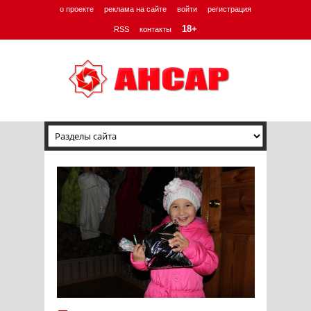
о проекте
реклама на сайте
войти
регистрация
18+
RSS
контакты