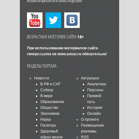
исламских финансов и халяль-индустрии.
ВОЗРАСТНАЯ КАТЕГОРИЯ САЙТА
18+
При использовании материалов сайта
гиперссылка на
www.ansar.ru
обязательна!
РАЗДЕЛЫ ПОРТАЛА
Новости
Актуально
В РФ и СНГ
Аналитика
Собкор
Персоны
В мире
Прямой
Образование
путь
Общество
История
Экономика
Онлайн
Наука
О проекте
Палитра
Размещение
Здоровый
рекламы
образ жизни
RSS