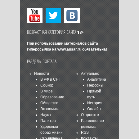
ВОЗРАСТНАЯ КАТЕГОРИЯ САЙТА
18+
При использовании материалов сайта
гиперссылка на
www.ansar.ru
обязательна!
РАЗДЕЛЫ ПОРТАЛА
Новости
Актуально
В РФ и СНГ
Аналитика
Собкор
Персоны
В мире
Прямой
Образование
путь
Общество
История
Экономика
Онлайн
Наука
О проекте
Палитра
Размещение
Здоровый
рекламы
образ жизни
RSS
Объявления
Контакты