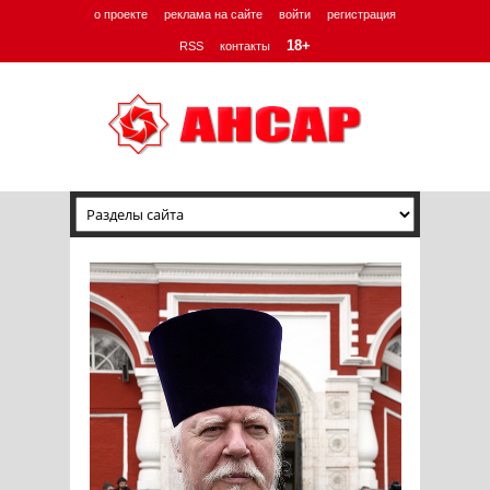
о проекте
реклама на сайте
войти
регистрация
18+
RSS
контакты