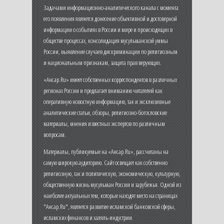
Задачами информационно-аналитического канала с момента
его появления является донесение объективной и достоверной
информации о событиях в России и мире и происходящих в
обществе процессах, консолидация мусульманской уммы
России, выявление случаев дискриминации по религиозным
и национальным признакам, защита прав верующих.
«Ансар.Ru» имеет собственных корреспондентов в различных
регионах России и предлагает вниманию читателей как
оперативную новостную информацию, так и эксклюзивные
аналитические статьи, обзоры, религиозно-богословские
материалы, мнения известных экспертов по различным
вопросам.
Материалы, публикуемые на «Ансар.Ru», рассчитаны на
самую широкую аудиторию. Сайт освещает как собственно
религиозную, так и политическую, экономическую, культурную,
общественную жизнь мусульман России и зарубежья. Одной из
наиболее актуальных тем, которые находят место на страницах
"Ансар.Ru", является развитие исламской банковской сферы,
исламских финансов и халяль-индустрии.