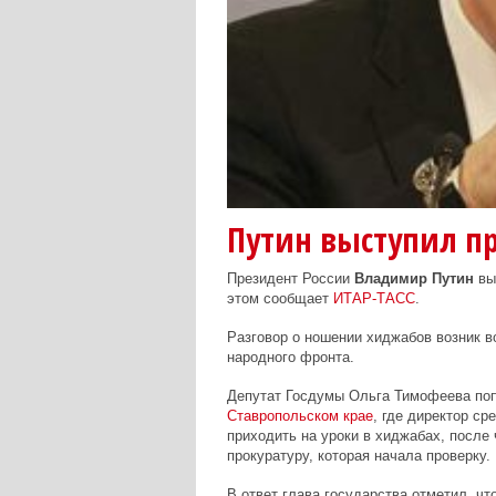
Путин выступил п
Президент России
Владимир Путин
вы
этом сообщает
ИТАР-ТАСС
.
Разговор о ношении хиджабов возник в
народного фронта.
Депутат Госдумы Ольга Тимофеева по
Ставропольском крае
, где директор с
приходить на уроки в хиджабах, после 
прокуратуру, которая начала проверку.
В ответ глава государства отметил, чт