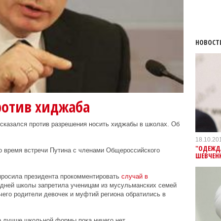
НОВОСТ
ротив хиджаба
сказался против разрешения носить хиджабы в школах. Об
18.10.20
"ОДЕЖДА
о время встречи Путина с членами Общероссийского
ШЕВЧЕНК
просила президента прокомментировать
случай в
редней школы запретила ученицам из мусульманских семей
чего родители девочек и муфтий региона обратились в
о лучше школьной формы пока ничего нет.