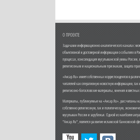
О ПРОЕКТЕ
Задачами информационно-аналитического канала с моме
объективной и достоверной информации о событиях в Ро
процессах, консолидация мусульманской уммы России,
религиозным и национальным признакам, защита прав
«Ансар.Ru» имеет собственных корреспондентов в разли
читателей как оперативную новостную информацию, так 
религиозно-богословские материалы, мнения известных
Материалы, публикуемые на «Ансар.Ru», рассчитаны на
собственно религиозную, так и политическую, экономич
мусульман России и зарубежья. Одной из наиболее актуа
"Ансар.Ru", является развитие исламской банковской сф