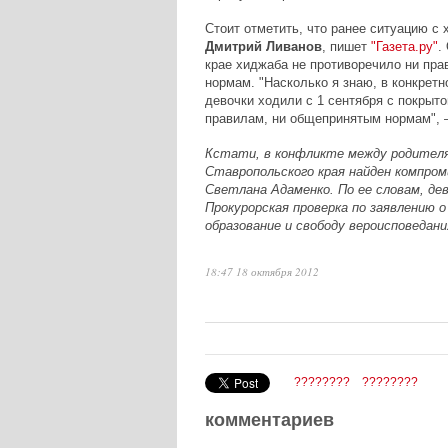
Стоит отметить, что ранее ситуацию с
Дмитрий Ливанов
, пишет
"Газета.ру"
.
крае хиджаба не противоречило ни пра
нормам. "Насколько я знаю, в конкретн
девочки ходили с 1 сентября с покрыт
правилам, ни общепринятым нормам", 
Кстати, в конфликте между родител
Ставропольского края найден компром
Светлана Адаменко. По ее словам, дев
Прокурорская проверка по заявлению 
образование и свободу вероисповедан
18:47 18 октября 2012
????????
????????
комментариев