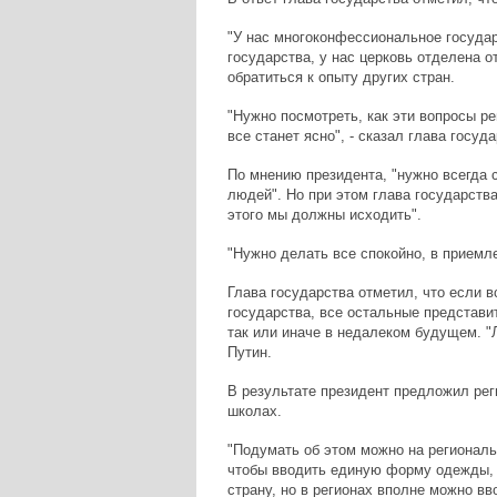
"У нас многоконфессиональное государ
государства, у нас церковь отделена о
обратиться к опыту других стран.
"Нужно посмотреть, как эти вопросы ре
все станет ясно", - сказал глава госу
По мнению президента, "нужно всегда 
людей". Но при этом глава государства
этого мы должны исходить".
"Нужно делать все спокойно, в приемле
Глава государства отметил, что если в
государства, все остальные представи
так или иначе в недалеком будущем. "
Путин.
В результате президент предложил рег
школах.
"Подумать об этом можно на региональ
чтобы вводить единую форму одежды, н
страну, но в регионах вполне можно в