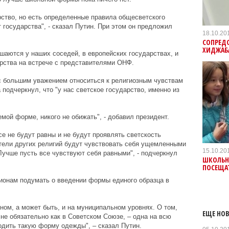
ство, но есть определенные правила общесветского
т государства", - сказал Путин. При этом он предложил
18.10.20
СОПРЕД
ХИДЖАБ
шаются у наших соседей, в европейских государствах, и
дарства на встрече с представителями ОНФ.
с большим уважением относиться к религиозным чувствам
 подчеркнул, что "у нас светское государство, именно из
мой форме, никого не обижать", - добавил президент.
се не будут равны и не будут проявлять светскость
тели других религий будут чувствовать себя ущемленными
15.10.20
Лучше пусть все чувствуют себя равными", - подчеркнул
ШКОЛЬН
ПОСЕЩАТ
ионам подумать о введении формы единого образца в
ном, а может быть, и на муниципальном уровнях. О том,
ЕЩЕ НОВ
е обязательно как в Советском Союзе, – одна на всю
водить такую форму одежды", – сказал Путин.