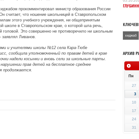
05.10.20
ГЛУБИН
 хиджабом прокомментировал министр образования России
 Он считает, что ношение школьницей в Ставропольском
вилам этого учебного учреждения, ни общепринятым
КЛЮЧЕВ
ой школе в Ставропольском крае, о которой шла речь,
ой головой. Это совершенно не противоречило ни школьным
хиджаб
– заявлял Ливанов.
ями и учителями школы №12 села Кара-Тюбе
АРХИВ Р
исс, сообщила уполномоченный по правам детей в крае
очки надели косынки и вновь сели за школьные парты.
о нарушении прав детей на бесплатное среднее
ия продолжается.
Пн
27
3
10
17
24
31