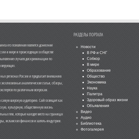
РАЗДЕЛЫ ПОРТАЛА
нта его появления является донесение
Новости
ссии и мире и происходящих в обществе
В РФ и СНГ
 выявление случаев дискриминации по
Собкор
В мире
 верующих.
Образование
чных регионах России и предлагает вниманию
Общество
и эксклюзивные аналитические статьи, обзоры,
Экономика
Наука
 экспертов по различным вопросам.
Палитра
 самую широкую аудиторию. Сайт освещает как
Здоровый образ жизни
Объявления
ескую, культурную, общественную жизнь
Видео
льных тем, которые находят место на страницах
Аудио
еры, исламских финансов и халяль-индустрии.
Библиотека
Фотогалерея