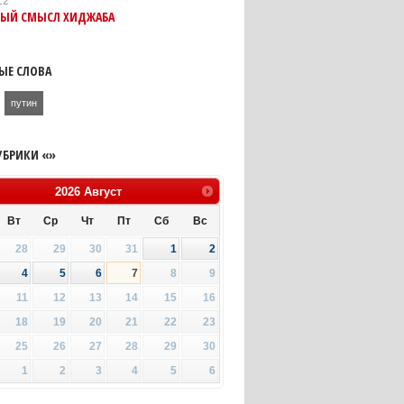
12
НЫЙ СМЫСЛ ХИДЖАБА
ЫЕ СЛОВА
путин
УБРИКИ «»
2026
Август
Вт
Ср
Чт
Пт
Сб
Вс
28
29
30
31
1
2
4
5
6
7
8
9
11
12
13
14
15
16
18
19
20
21
22
23
25
26
27
28
29
30
1
2
3
4
5
6