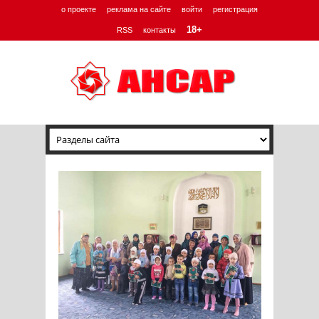
о проекте
реклама на сайте
войти
регистрация
18+
RSS
контакты