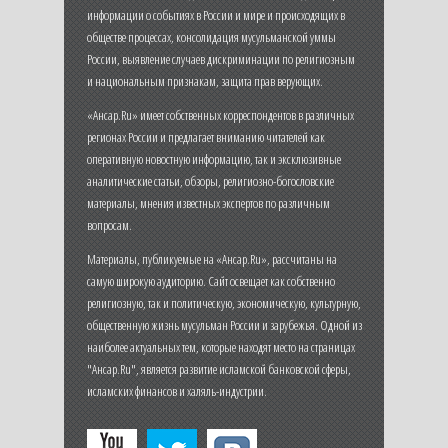
информации о событиях в России и мире и происходящих в
обществе процессах, консолидация мусульманской уммы
России, выявление случаев дискриминации по религиозным
и национальным признакам, защита прав верующих.
«Ансар.Ru» имеет собственных корреспондентов в различных
регионах России и предлагает вниманию читателей как
оперативную новостную информацию, так и эксклюзивные
аналитические статьи, обзоры, религиозно-богословские
материалы, мнения известных экспертов по различным
вопросам.
Материалы, публикуемые на «Ансар.Ru», рассчитаны на
самую широкую аудиторию. Сайт освещает как собственно
религиозную, так и политическую, экономическую, культурную,
общественную жизнь мусульман России и зарубежья. Одной из
наиболее актуальных тем, которые находят место на страницах
"Ансар.Ru", является развитие исламской банковской сферы,
исламских финансов и халяль-индустрии.