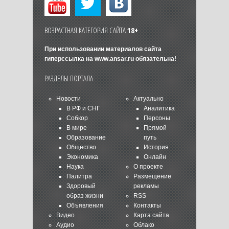
ВОЗРАСТНАЯ КАТЕГОРИЯ САЙТА
18+
При использовании материалов сайта
гиперссылка на
www.ansar.ru
обязательна!
РАЗДЕЛЫ ПОРТАЛА
Новости
Актуально
В РФ и СНГ
Аналитика
Собкор
Персоны
В мире
Прямой
Образование
путь
Общество
История
Экономика
Онлайн
Наука
О проекте
Палитра
Размещение
Здоровый
рекламы
образ жизни
RSS
Объявления
Контакты
Видео
Карта сайта
Аудио
Облако