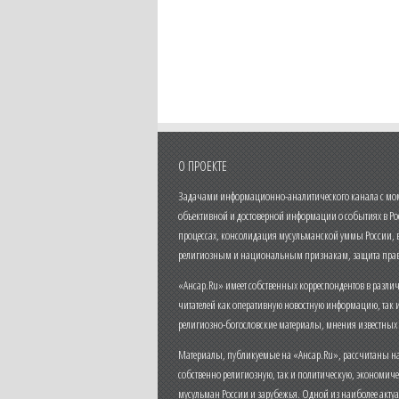
О ПРОЕКТЕ
Задачами информационно-аналитического канала с моме
объективной и достоверной информации о событиях в Ро
процессах, консолидация мусульманской уммы России,
религиозным и национальным признакам, защита прав
«Ансар.Ru» имеет собственных корреспондентов в разли
читателей как оперативную новостную информацию, так 
религиозно-богословские материалы, мнения известных
Материалы, публикуемые на «Ансар.Ru», рассчитаны на
собственно религиозную, так и политическую, экономич
мусульман России и зарубежья. Одной из наиболее актуа