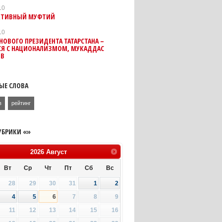
10
КТИВНЫЙ МУФТИЙ
10
НОВОГО ПРЕЗИДЕНТА ТАТАРСТАНА –
СЯ С НАЦИОНАЛИЗМОМ, МУКАДДАС
ОВ
ЫЕ СЛОВА
в
рейтинг
УБРИКИ «»
2026
Август
Вт
Ср
Чт
Пт
Сб
Вс
28
29
30
31
1
2
4
5
6
7
8
9
11
12
13
14
15
16