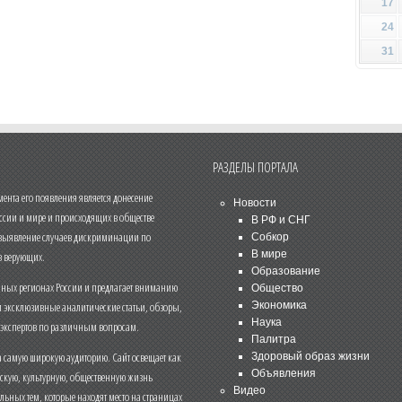
17
24
31
РАЗДЕЛЫ ПОРТАЛА
нта его появления является донесение
Новости
ссии и мире и происходящих в обществе
В РФ и СНГ
 выявление случаев дискриминации по
Собкор
В мире
 верующих.
Образование
чных регионах России и предлагает вниманию
Общество
и эксклюзивные аналитические статьи, обзоры,
Экономика
Наука
 экспертов по различным вопросам.
Палитра
 самую широкую аудиторию. Сайт освещает как
Здоровый образ жизни
Объявления
ескую, культурную, общественную жизнь
Видео
льных тем, которые находят место на страницах