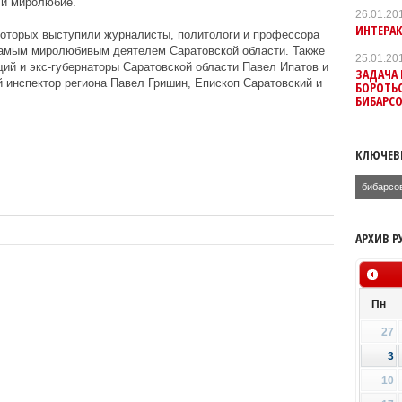
 и миролюбие.
26.01.20
ИНТЕРА
которых выступили журналисты, политологи и профессора
самым миролюбивым деятелем Саратовской области. Также
25.01.20
ий и экс-губернаторы Саратовской области Павел Ипатов и
ЗАДАЧА 
 инспектор региона Павел Гришин, Епископ Саратовский и
БОРОТЬ
БИБАРС
КЛЮЧЕВ
бибарсо
АРХИВ Р
Пн
27
3
10