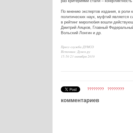
раз критериями стали – конфликтность
По мнению экспертов издания, в роли 
политических наук, муфтий является 
в рейтинг миролюбия вошли действующ
Дмитрий Аяцков, Главный Федеральный
Вольский Лонгин и др.
Пресс-служба ДУМСО
Источник: Думсо.ру
15:50 23 октября 2010
????????
????????
комментариев