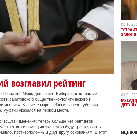
02.10.20
"СТРОИТ
ЗАЛОГ О
ий возглавил рейтинг
н Поволжья Мукаддас-хазрат Бибарсов стал самым
09.04.20
сии саратовского общественно-политического и
МУКАДДА
ДЕВУШК
е мнение». В списке миролюбивых персон губернии,
, муфтий оказался на первом месте.
оизошли изменения: теперь больше нет рейтингов
Вместо этого с помощью экспертов будут ранжировать
ЕЩЕ НОВ
равило, противоположным друг другу основаниям. В этот