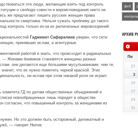
одствоваться эти люди, желающие взять под контроль
фсб
титуции о свободе совести и вероисповедания никто не
есь же предлагают лишить русских женщин права
контрол
ональности смертника. Нельзя сужать проблему до такого
под контроль только из-за их религиозных мировоззрений.
АРХИВ Р
ациональностей
Гаджимет Сафаралиев
уверен, что сети
женщин, принявших ислам, а агентурные.
ентивной работой и знать, что происходит в радикальных
Пн
. — Женами боевиков становятся женщины разных
ислам, они делаются еще большими мусульманками, чем те,
27
 значит, что их нужно пометить черной краской. Этих
3
иональность, ни ислам при этом никакой роли не играет.
10
17
ь комитета ГД по делам общественных объединений и
о списки новообращенных лишь породят в обществе
24
он согласен, что повышенный контроль за женщинами из
31
нужен. Но это должен быть осторожный, деликатный и
ужб, — говорит Нилов.