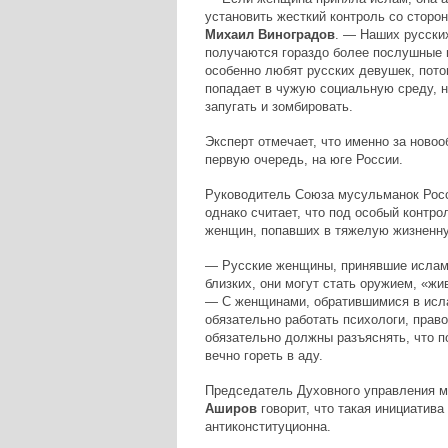
установить жесткий контроль со сторо
Михаил Виноградов
. — Наших русски
получаются гораздо более послушные 
особенно любят русских девушек, пот
попадает в чужую социальную среду, н
запугать и зомбировать.
Эксперт отмечает, что именно за ново
первую очередь, на юге России.
Руководитель Союза мусульманок Рос
однако считает, что под особый контр
женщин, попавших в тяжелую жизненн
— Русские женщины, принявшие ислам, 
близких, они могут стать оружием, «жи
— С женщинами, обратившимися в исла
обязательно работать психологи, прав
обязательно должны разъяснять, что 
вечно гореть в аду.
Председатель Духовного управления м
Аширов
говорит, что такая инициатив
антиконституционна.