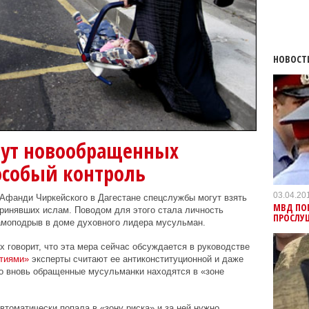
НОВОСТ
ут новообращенных
особый контроль
03.04.20
Афанди Чиркейского в Дагестане спецслужбы могут взять
МВД ПО
принявших ислам. Поводом для этого стала личность
ПРОСЛУ
амоподрыв в доме духовного лидера мусульман.
 говорит, что эта мера сейчас обсуждается в руководстве
тиями»
эксперты считают ее антиконституционной и даже
то вновь обращенные мусульманки находятся в «зоне
томатически попала в «зону риска» и за ней нужно