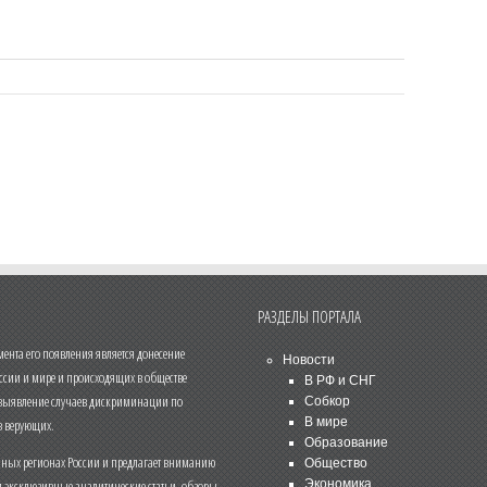
РАЗДЕЛЫ ПОРТАЛА
нта его появления является донесение
Новости
ссии и мире и происходящих в обществе
В РФ и СНГ
 выявление случаев дискриминации по
Собкор
В мире
 верующих.
Образование
чных регионах России и предлагает вниманию
Общество
и эксклюзивные аналитические статьи, обзоры,
Экономика