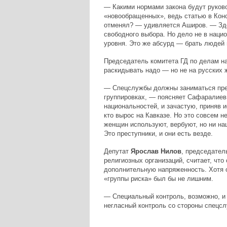
— Какими нормами закона будут руков
«новообращенных», ведь статью в Конс
отменял? — удивляется Аширов. — Зд
свободного выбора. Но дело не в наци
уровня. Это же абсурд — брать людей 
Председатель комитета ГД по делам н
раскидывать надо — но не на русских 
— Спецслужбы должны заниматься прев
группировках, — поясняет Сафаралиев
национальностей, и зачастую, приняв 
кто вырос на Кавказе. Но это совсем не
женщин используют, вербуют, но ни нац
Это преступники, и они есть везде.
Депутат
Ярослав Нилов
, председател
религиозных организаций, считает, чт
дополнительную напряженность. Хотя 
«группы риска» был бы не лишним.
— Специальный контроль, возможно, и 
негласный контроль со стороны спецсл