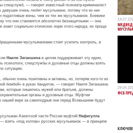
ны спецслужб, — говорит известный психиатр-криминалист
х девушек очень любят мусульмане, потому что из них
и податливые жены, чем из тех же мусульманок. Боевики
18.07.20
ому что они становятся абсолютно беззащитными — она
МЕДВЕД
е знает социально-этических норм этого народа, их проще
МУСУЛЬ
обращенными мусульманками стоит усилить контроль, в
сии
Наиля Зиганшина
в целом поддерживает эту идею,
оль психологи, спецслужбы и духовные отцы должны взять
ую ситуацию.
обычно очень позитивны и активны, но, потеряв кого-то из
вой бомбой» в руках бандитов, — говорит Наиля Зиганшина.
28.04.20
м, которые лишились мужей или братьев, должны
ФСБ ПРЕ
оохранительные органы и духовные отцы. Муфтии
по нашей вере за самоподрыв они перед Всевышним будут
усульман Азиатской части России муфтий
Нафигулла
а — взять «под колпак» русских мусульманок — в принципе
КЛЮЧЕВ