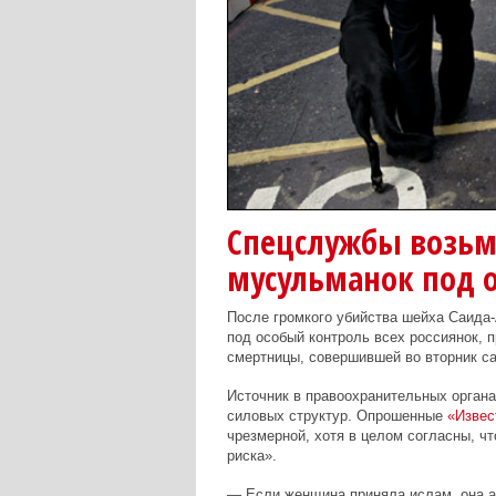
Спецслужбы возьм
мусульманок под 
После громкого убийства шейха Саида-
под особый контроль всех россиянок, 
смертницы, совершившей во вторник с
Источник в правоохранительных органах
силовых структур. Опрошенные
«Извес
чрезмерной, хотя в целом согласны, ч
риска».
— Если женщина приняла ислам, она ав