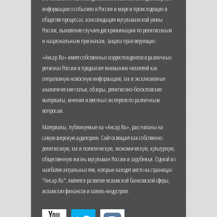
информации о событиях в России и мире и происходящих в
обществе процессах, консолидация мусульманской уммы
России, выявление случаев дискриминации по религиозным
и национальным признакам, защита прав верующих.
«Ансар.Ru» имеет собственных корреспондентов в различных
регионах России и предлагает вниманию читателей как
оперативную новостную информацию, так и эксклюзивные
аналитические статьи, обзоры, религиозно-богословские
материалы, мнения известных экспертов по различным
вопросам.
Материалы, публикуемые на «Ансар.Ru», рассчитаны на
самую широкую аудиторию. Сайт освещает как собственно
религиозную, так и политическую, экономическую, культурную,
общественную жизнь мусульман России и зарубежья. Одной из
наиболее актуальных тем, которые находят место на страницах
"Ансар.Ru", является развитие исламской банковской сферы,
исламских финансов и халяль-индустрии.