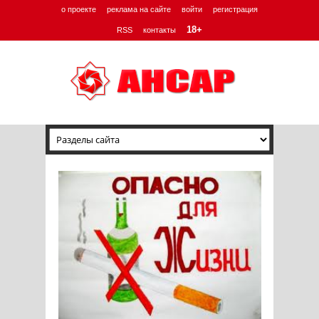
о проекте
реклама на сайте
войти
регистрация
18+
RSS
контакты