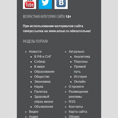
ВОЗРАСТНАЯ КАТЕГОРИЯ САЙТА
18+
При использовании материалов сайта
гиперссылка на
www.ansar.ru
обязательна!
РАЗДЕЛЫ ПОРТАЛА
Новости
Актуально
В РФ и СНГ
Аналитика
Собкор
Персоны
В мире
Прямой
Образование
путь
Общество
История
Экономика
Онлайн
Наука
О проекте
Палитра
Размещение
Здоровый
рекламы
образ жизни
RSS
Объявления
Контакты
Видео
Карта сайта
Аудио
Облако