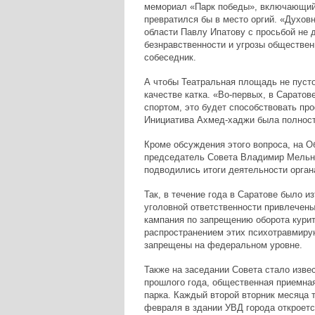
мемориал «Парк победы», включающий
превратился бы в место оргий. «Духов
области Павлу Ипатову с просьбой не 
безнравственности и угрозы обществен
собеседник.
А чтобы Театральная площадь не пуст
качестве катка. «Во-первых, в Саратове
спортом, это будет способствовать про
Инициатива Ахмед-хаджи была полнос
Кроме обсуждения этого вопроса, на О
председатель Совета Владимир Мельни
подводились итоги деятельности органа
Так, в течение года в Саратове было и
уголовной ответственности привлечены
кампания по запрещению оборота кури
распространением этих психотравмиру
запрещены на федеральном уровне.
Также на заседании Совета стало извес
прошлого года, общественная приемная
парка. Каждый второй вторник месяца 
февраля в здании УВД города откроетс