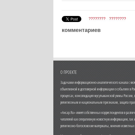
????????
????????
комментариев
О ПРОЕКТЕ
Задачами информационно-аналитического канала с моме
объективной и достоверной информации о событиях в Ро
процессах, консолидация мусульманской уммы России,
религиозным и национальным признакам, защита прав
«Ансар.Ru» имеет собственных корреспондентов в разли
читателей как оперативную новостную информацию, так 
религиозно-богословские материалы, мнения известных