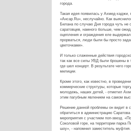
города.
Такая идея появилась у Ахмед-хаджи, 
«Ансар.Ru», неслучайно. Как выяснило
Билана по случаю Дня города чуть не
саратовцев, намного больше, чем ожид
оцепления и ограждения еле выдержали
прорваться, люди были бы просто зада
цветочками».
И только слаженные действия городск
так как все силы УВД были брошены в 
где шел концерт. В результате чего го
милиции.
Кроме этого, как известно, в проведе
коммерческие структуры, которые торг
молодежь, наших детей, - отметил Ахме
этим пагубным явлением на самом высо
Решение данной проблемы он видит в 
обратиться в администрацию Саратова 
мероприятия с участием поп-звезд. «П
Соколовой горе, на территории парка 
шоу», - напомнил заместитель муфтия.