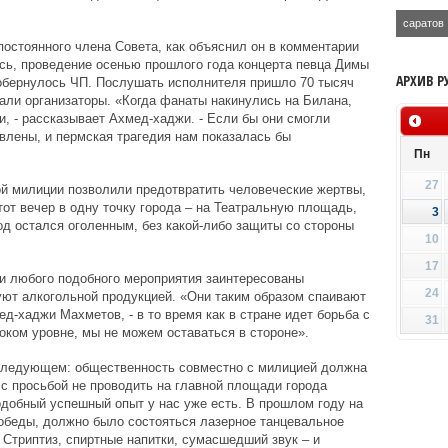
саратов
постоянного члена Совета, как объяснил он в комментарии
сь, проведение осенью прошлого года концерта певца Димы
АРХИВ Р
 обернулось ЧП. Послушать исполнителя пришло 70 тысяч
али организаторы. «Когда фанаты накинулись на Билана,
, - рассказывает Ахмед-хаджи. - Если бы они смогли
влены, и пермская трагедия нам показалась бы
Пн
27
ой милиции позволили предотвратить человеческие жертвы,
тот вечер в одну точку города – на Театральную площадь,
3
род остался оголенным, без какой-либо защиты со стороны
10
17
нии любого подобного мероприятия заинтересованы
24
уют алкогольной продукцией. «Они таким образом спаивают
д-хаджи Махметов, - в то время как в стране идет борьба с
31
ком уровне, мы не можем оставаться в стороне».
следующем: общественность совместно с милицией должна
с просьбой не проводить на главной площади города
одобный успешный опыт у нас уже есть. В прошлом году на
Победы, должно было состояться лазерное танцевальное
 Стриптиз, спиртные напитки, сумасшедший звук – и