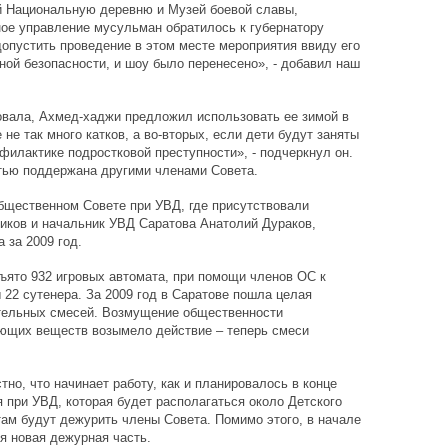
 Национальную деревню и Музей боевой славы,
ное управление мусульман обратилось к губернатору
допустить проведение в этом месте мероприятия ввиду его
ной безопасности, и шоу было перенесено», - добавил наш
овала, Ахмед-хаджи предложил использовать ее зимой в
 не так много катков, а во-вторых, если дети будут заняты
филактике подростковой преступности», - подчеркнул он.
тью поддержана другими членами Совета.
бщественном Совете при УВД, где присутствовали
ков и начальник УВД Саратова Анатолий Дураков,
 за 2009 год.
зъято 932 игровых автомата, при помощи членов ОС к
 22 сутенера. За 2009 год в Саратове пошла целая
тельных смесей. Возмущение общественности
ющих веществ возымело действие – теперь смеси
тно, что начинает работу, как и планировалось в конце
 при УВД, которая будет располагаться около Детского
там будут дежурить члены Совета. Помимо этого, в начале
я новая дежурная часть.