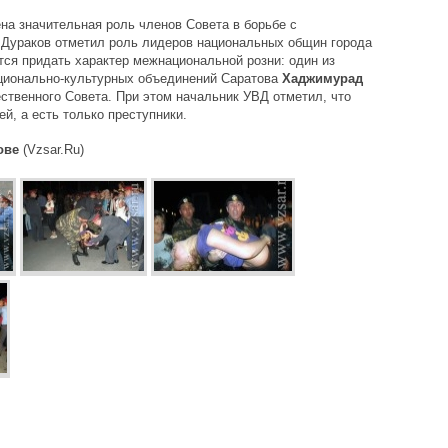
на значительная роль членов Совета в борьбе с
 Дураков отметил роль лидеров национальных общин города
ся придать характер межнациональной розни: один из
ционально-культурных объединений Саратова
Хаджимурад
твенного Совета. При этом начальник УВД отметил, что
й, а есть только преступники.
ове
(Vzsar.Ru)