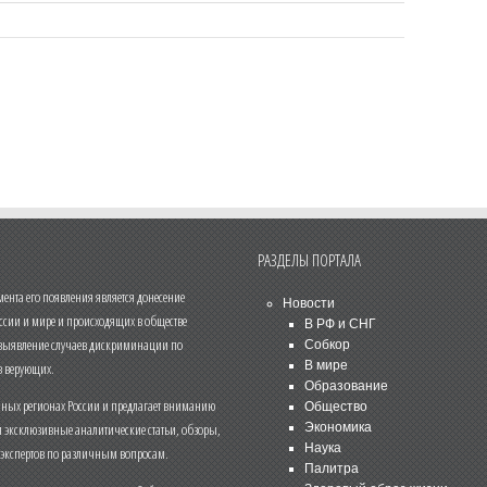
РАЗДЕЛЫ ПОРТАЛА
нта его появления является донесение
Новости
ссии и мире и происходящих в обществе
В РФ и СНГ
 выявление случаев дискриминации по
Собкор
В мире
 верующих.
Образование
чных регионах России и предлагает вниманию
Общество
и эксклюзивные аналитические статьи, обзоры,
Экономика
Наука
 экспертов по различным вопросам.
Палитра