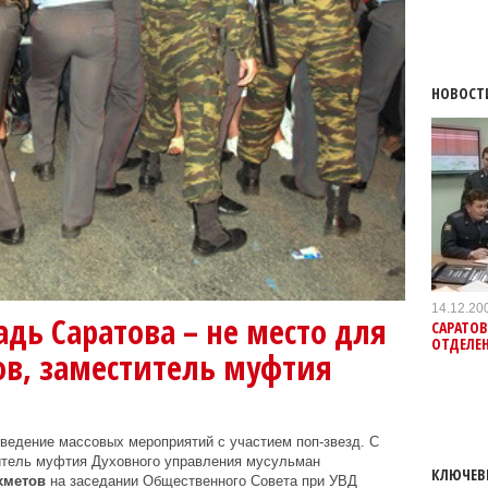
НОВОСТ
14.12.20
дь Саратова – не место для
САРАТОВ
ОТДЕЛЕ
ов, заместитель муфтия
ведение массовых мероприятий с участием поп-звезд. С
итель муфтия Духовного управления мусульман
КЛЮЧЕВ
хметов
на заседании Общественного Совета при УВД