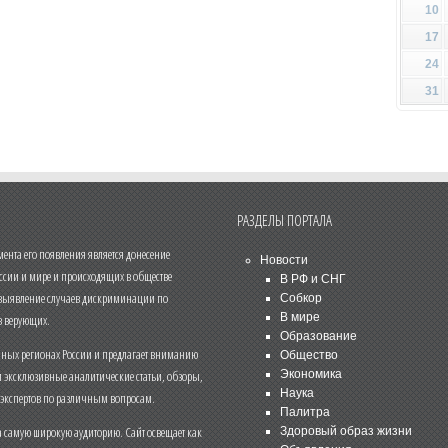
10
17
24
31
РАЗДЕЛЫ ПОРТАЛА
нта его появления является донесение
Новости
ссии и мире и происходящих в обществе
В РФ и СНГ
 выявление случаев дискриминации по
Собкор
В мире
 верующих.
Образование
чных регионах России и предлагает вниманию
Общество
и эксклюзивные аналитические статьи, обзоры,
Экономика
Наука
 экспертов по различным вопросам.
Палитра
 самую широкую аудиторию. Сайт освещает как
Здоровый образ жизни