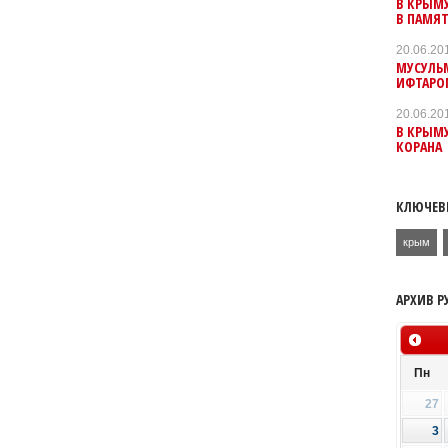
В КРЫМ
В ПАМЯТ
20.06.20
МУСУЛЬ
ИФТАРО
20.06.20
В КРЫМУ
КОРАНА
КЛЮЧЕВ
крым
АРХИВ Р
Пн
27
3