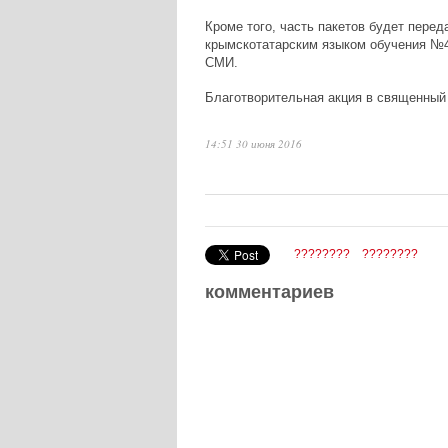
Кроме того, часть пакетов будет пер
крымскотатарским языком обучения №4
СМИ.
Благотворительная акция в священный
14:51 30 июня 2016
????????
????????
комментариев