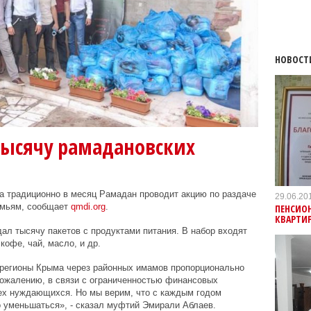
НОВОСТ
тысячу рамадановских
 традиционно в месяц Рамадан проводит акцию по раздаче
29.06.20
емьям, сообщает
qmdi.org
.
ПЕНСИОН
КВАРТИР
дал тысячу пакетов с продуктами питания. В набор входят
кофе, чай, масло, и др.
 регионы Крыма через районных имамов пропорционально
ожалению, в связи с ограниченностью финансовых
сех нуждающихся. Но мы верим, что с каждым годом
 уменьшаться», - сказал муфтий Эмирали Аблаев.