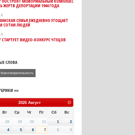
У ПОСТРОЯТ МЕМОРИАЛЬНЫЙ КОМПЛЕКС
Ь ЖЕРТВ ДЕПОРТАЦИИ 1944 ГОДА
16
МАНСКАЯ СЕМЬЯ ЕЖЕДНЕВНО УГОЩАЕТ
М СОТНИ ЛЮДЕЙ
16
 СТАРТУЕТ ВИДЕО-КОНКУРС ЧТЕЦОВ
ЫЕ СЛОВА
благотворительность
УБРИКИ «»
2026
Август
Вт
Ср
Чт
Пт
Сб
Вс
28
29
30
31
1
2
4
5
6
7
8
9