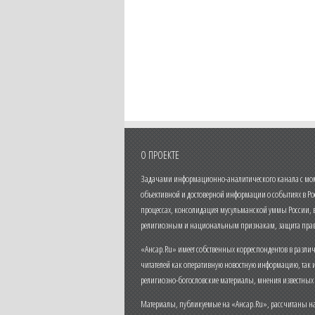
О ПРОЕКТЕ
Задачами информационно-аналитического канала с моме
объективной и достоверной информации о событиях в Ро
процессах, консолидация мусульманской уммы России,
религиозным и национальным признакам, защита прав
«Ансар.Ru» имеет собственных корреспондентов в разли
читателей как оперативную новостную информацию, так 
религиозно-богословские материалы, мнения известных
Материалы, публикуемые на «Ансар.Ru», рассчитаны на