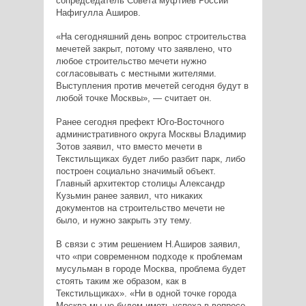
сопредседатель Совета муфтиев России
Нафигулла Аширов.
«На сегодняшний день вопрос строительства
мечетей закрыт, потому что заявлено, что
любое строительство мечети нужно
согласовывать с местными жителями.
Выступления против мечетей сегодня будут в
любой точке Москвы», — считает он.
Ранее сегодня префект Юго-Восточного
административного округа Москвы Владимир
Зотов заявил, что вместо мечети в
Текстильщиках будет либо разбит парк, либо
построен социально значимый объект.
Главный архитектор столицы Александр
Кузьмин ранее заявил, что никаких
документов на строительство мечети не
было, и нужно закрыть эту тему.
В связи с этим решением Н.Аширов заявил,
что «при современном подходе к проблемам
мусульман в городе Москва, проблема будет
стоять таким же образом, как в
Текстильщиках». «Ни в одной точке города
Москва мы не будем иметь успеха в вопросе