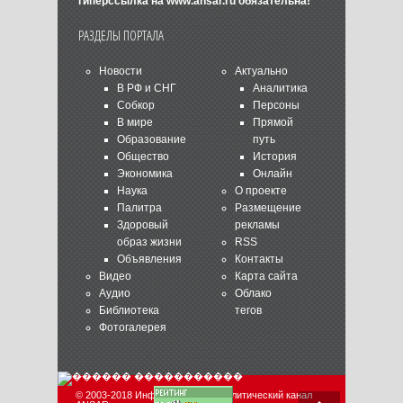
гиперссылка на
www.ansar.ru
обязательна!
РАЗДЕЛЫ ПОРТАЛА
Новости
Актуально
В РФ и СНГ
Аналитика
Собкор
Персоны
В мире
Прямой
Образование
путь
Общество
История
Экономика
Онлайн
Наука
О проекте
Палитра
Размещение
Здоровый
рекламы
образ жизни
RSS
Объявления
Контакты
Видео
Карта сайта
Аудио
Облако
Библиотека
тегов
Фотогалерея
© 2003-2018 Информационно-аналитический канал