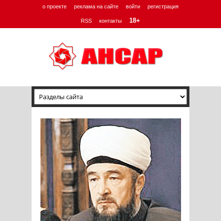
о проекте
реклама на сайте
войти
регистрация
18+
RSS
контакты