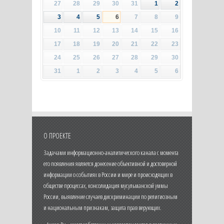
27
28
29
30
31
1
2
3
4
5
6
7
8
9
10
11
12
13
14
15
16
17
18
19
20
21
22
23
24
25
26
27
28
29
30
31
1
2
3
4
5
6
О ПРОЕКТЕ
Задачами информационно-аналитического канала с момента
его появления является донесение объективной и достоверной
информации о событиях в России и мире и происходящих в
обществе процессах, консолидация мусульманской уммы
России, выявление случаев дискриминации по религиозным
и национальным признакам, защита прав верующих.