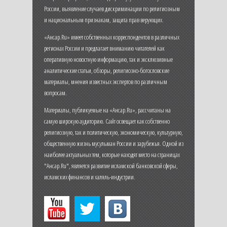
России, выявление случаев дискриминации по религиозным
и национальным признакам, защита прав верующих.
«Ансар.Ru» имеет собственных корреспондентов в различных
регионах России и предлагает вниманию читателей как
оперативную новостную информацию, так и эксклюзивные
аналитические статьи, обзоры, религиозно-богословские
материалы, мнения известных экспертов по различным
вопросам.
Материалы, публикуемые на «Ансар.Ru», рассчитаны на
самую широкую аудиторию. Сайт освещает как собственно
религиозную, так и политическую, экономическую, культурную,
общественную жизнь мусульман России и зарубежья. Одной из
наиболее актуальных тем, которые находят место на страницах
"Ансар.Ru", является развитие исламской банковской сферы,
исламских финансов и халяль-индустрии.