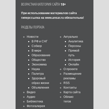
ВОЗРАСТНАЯ КАТЕГОРИЯ САЙТА
18+
При использовании материалов сайта
гиперссылка на
www.ansar.ru
обязательна!
РАЗДЕЛЫ ПОРТАЛА
Новости
Актуально
В РФ и СНГ
Аналитика
Собкор
Персоны
В мире
Прямой
Образование
путь
Общество
История
Экономика
Онлайн
Наука
О проекте
Палитра
Размещение
Здоровый
рекламы
образ жизни
RSS
Объявления
Контакты
Видео
Карта сайта
Аудио
Облако
Библиотека
тегов
Фотогалерея