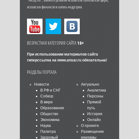
исламских финансов и халяль-индустрии.
ВОЗРАСТНАЯ КАТЕГОРИЯ САЙТА
18+
При использовании материалов сайта
гиперссылка на
www.ansar.ru
обязательна!
РАЗДЕЛЫ ПОРТАЛА
Новости
Актуально
В РФ и СНГ
Аналитика
Собкор
Персоны
В мире
Прямой
Образование
путь
Общество
История
Экономика
Онлайн
Наука
О проекте
Палитра
Размещение
Здоровый
рекламы