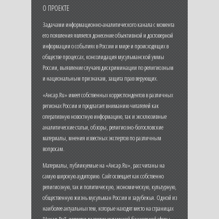
О ПРОЕКТЕ
Задачами информационно-аналитического канала с момента
его появления является донесение объективной и достоверной
информации о событиях в России и мире и происходящих в
обществе процессах, консолидация мусульманской уммы
России, выявление случаев дискриминации по религиозным
и национальным признакам, защита прав верующих.
«Ансар.Ru» имеет собственных корреспондентов в различных
регионах России и предлагает вниманию читателей как
оперативную новостную информацию, так и эксклюзивные
аналитические статьи, обзоры, религиозно-богословские
материалы, мнения известных экспертов по различным
вопросам.
Материалы, публикуемые на «Ансар.Ru», рассчитаны на
самую широкую аудиторию. Сайт освещает как собственно
религиозную, так и политическую, экономическую, культурную,
общественную жизнь мусульман России и зарубежья. Одной из
наиболее актуальных тем, которые находят место на страницах
"Ансар.Ru", является развитие исламской банковской сферы,