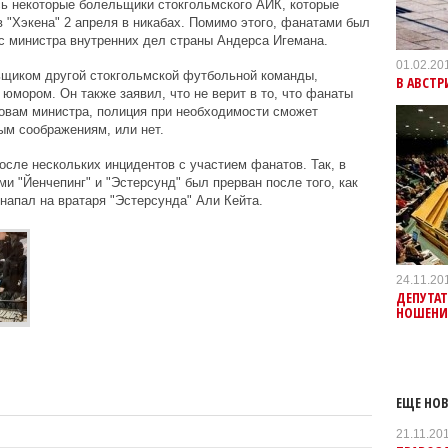
сь некоторые болельщики стокгольмского АИК, которые
в "Хэкена" 2 апреля в никабах. Помимо этого, фанатами был
с министра внутренних дел страны Андерса Игемана.
01.02.20
ьщиком другой стокгольмской футбольной команды,
В АВСТР
юмором. Он также заявил, что не верит в то, что фанаты
ловам министра, полиция при необходимости сможет
ым соображениям, или нет.
осле нескольких инцидентов с участием фанатов. Так, в
и "Йенчепинг" и "Эстерсунд" был прерван после того, как
напал на вратаря "Эстерсунда" Али Кейта.
24.11.20
ДЕПУТАТ
НОШЕНИ
ЕЩЕ НОВ
21.11.20