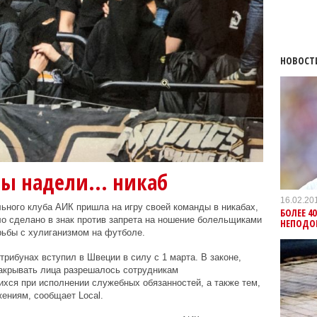
НОВОСТ
ы надели... никаб
16.02.20
ного клуба АИК пришла на игру своей команды в никабах,
БОЛЕЕ 4
о сделано в знак против запрета на ношение болельщиками
НЕПОДО
орьбы с хулиганизмом на футболе.
рибунах вступил в Швеции в силу с 1 марта. В законе,
акрывать лица разрешалось сотрудникам
хся при исполнении служебных обязанностей, а также тем,
ажениям, сообщает
Local
.