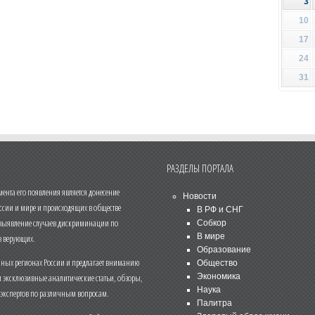
3
10
17
24
31
РАЗДЕЛЫ ПОРТАЛА
нта его появления является донесение
Новости
ссии и мире и происходящих в обществе
В РФ и СНГ
 выявление случаев дискриминации по
Собкор
В мире
 верующих.
Образование
чных регионах России и предлагает вниманию
Общество
и эксклюзивные аналитические статьи, обзоры,
Экономика
Наука
 экспертов по различным вопросам.
Палитра