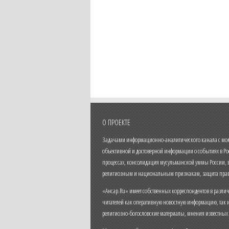
О ПРОЕКТЕ
Задачами информационно-аналитического канала с моме
объективной и достоверной информации о событиях в Ро
процессах, консолидация мусульманской уммы России,
религиозным и национальным признакам, защита прав
«Ансар.Ru» имеет собственных корреспондентов в разли
читателей как оперативную новостную информацию, так 
религиозно-богословские материалы, мнения известных