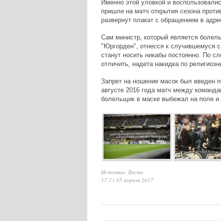
Именно этой уловкой и воспользовали
пришли на матч открытия сезона проти
развернут плакат с обращением в адре
Сам министр, который является болел
"Юргорден", отнесся к случившемуся с 
станут носить никабы постоянно. По с
отличить, надета накидка по религиозн
Запрет на ношение масок был введен п
августе 2016 года матч между командам
болельщик в маске выбежал на поле и 
Источник: Вести
17:11 05 апреля 2017