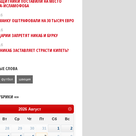
АЩИТНИКИ ПОСТАВИЛИ НА МЕСТО
ТА-ИСЛАМОФОБА
16
АНКУ ОШТРАФОВАЛИ НА 30 ТЫСЯЧ ЕВРО
16
АРИИ ЗАПРЕТЯТ НИКАБ И БУРКУ
16
НИКАБ ЗАСТАВЛЯЕТ СТРАСТИ КИПЕТЬ?
ЫЕ СЛОВА
футбол
швеция
УБРИКИ «»
2026
Август
Вт
Ср
Чт
Пт
Сб
Вс
28
29
30
31
1
2