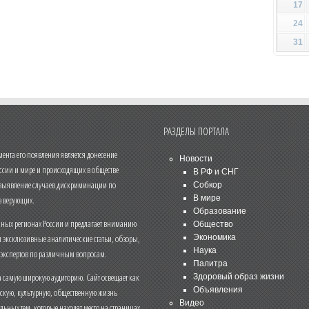
17
24
31
РАЗДЕЛЫ ПОРТАЛА
нта его появления является донесение
Новости
ссии и мире и происходящих в обществе
В РФ и СНГ
 выявление случаев дискриминации по
Собкор
В мире
 верующих.
Образование
чных регионах России и предлагает вниманию
Общество
и эксклюзивные аналитические статьи, обзоры,
Экономика
Наука
 экспертов по различным вопросам.
Палитра
 самую широкую аудиторию. Сайт освещает как
Здоровый образ жизни
Объявления
ескую, культурную, общественную жизнь
Видео
льных тем, которые находят место на страницах