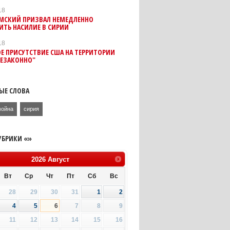
18
ИМСКИЙ ПРИЗВАЛ НЕМЕДЛЕННО
ИТЬ НАСИЛИЕ В СИРИИ
18
Е ПРИСУТСТВИЕ США НА ТЕРРИТОРИИ
НЕЗАКОННО"
ЫЕ СЛОВА
война
сирия
УБРИКИ «»
2026
Август
Вт
Ср
Чт
Пт
Сб
Вс
28
29
30
31
1
2
4
5
6
7
8
9
11
12
13
14
15
16