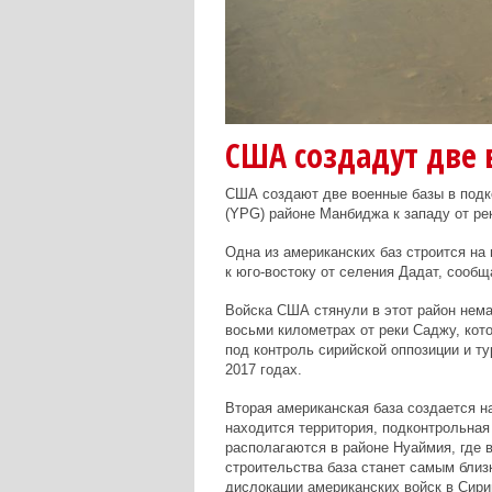
США создадут две
США создают две военные базы в под
(YPG) районе Манбиджа к западу от р
Одна из американских баз строится на
к юго-востоку от селения Дадат, сообщ
Войска США стянули в этот район нема
восьми километрах от реки Саджу, ко
под контроль сирийской оппозиции и т
2017 годах.
Вторая американская база создается на
находится территория, подконтрольна
располагаются в районе Нуаймия, где 
строительства база станет самым близ
дислокации американских войск в Сири