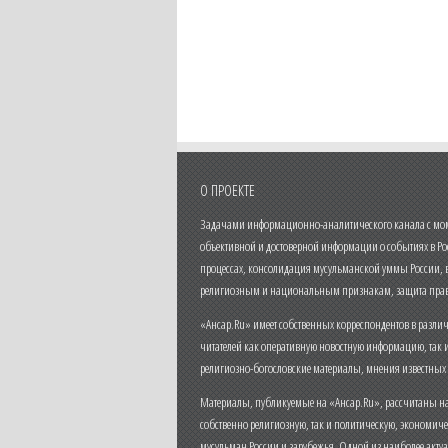
О ПРОЕКТЕ
Задачами информационно-аналитического канала с моме
объективной и достоверной информации о событиях в Ро
процессах, консолидация мусульманской уммы России,
религиозным и национальным признакам, защита прав
«Ансар.Ru» имеет собственных корреспондентов в разли
читателей как оперативную новостную информацию, так 
религиозно-богословские материалы, мнения известных
Материалы, публикуемые на «Ансар.Ru», рассчитаны на
собственно религиозную, так и политическую, экономич
мусульман России и зарубежья. Одной из наиболее актуа