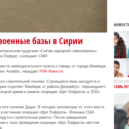
НОВОСТ
 военные базы в Сирии
контрольном курдским «Силам народной самообороны»
еки Евфрат, сообщают СМИ.
 месте наблюдательного пункта к северу от города Манбидж,
ает Anadolu, передает
РИА Новости
.
ло строительной техники. Строящаяся база находится в
02.04.20
СЕМЬ ЛЕ
торая отделяет Манбидж от района Джераблус, перешедшего
урецкой армии в рамках операции «Щит Евфрата» в 2016–
 юге селения Дадат. В четырех километрах от этого места
я участникам операции «Щит Евфрата». Военные США
ведутся строительные работы. После завершения
ким к зоне проведения операции «Щит Евфрата» местом
и.