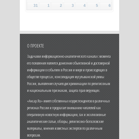
31
1
2
3
4
5
6
О ПРОЕКТЕ
Задачами информационно-аналитического канала с момента
его появления является донесение объективной и достоверной
информации о событиях в России и мире и происходящих в
обществе процессах, консолидация мусульманской уммы
России, выявление случаев дискриминации по религиозным
и национальным признакам, защита прав верующих.
«Ансар.Ru» имеет собственных корреспондентов в различных
регионах России и предлагает вниманию читателей как
оперативную новостную информацию, так и эксклюзивные
аналитические статьи, обзоры, религиозно-богословские
материалы, мнения известных экспертов по различным
вопросам.