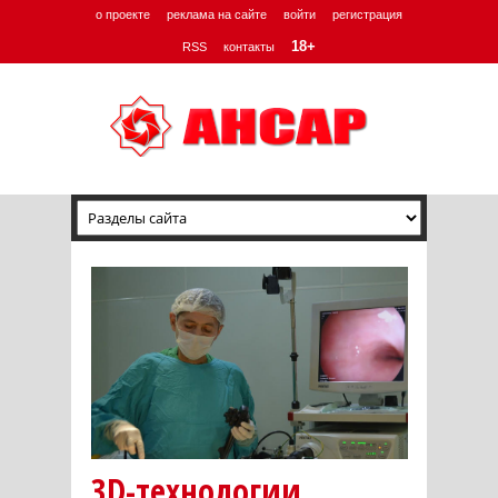
о проекте
реклама на сайте
войти
регистрация
18+
RSS
контакты
3D-технологии