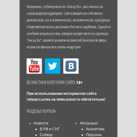
Материалы, публикуемые на «Ансар.Ru», рассчитаны на
самую широкую аудиторию. Сайт освещает как собственно
религиозную, так и политическую, экономическую, культурную,
общественную жизнь мусульман России и зарубежья. Одной из
наиболее актуальных тем, которые находят место на страницах
"Ансар.Ru", является развитие исламской банковской сферы,
исламских финансов и халяль-индустрии.
ВОЗРАСТНАЯ КАТЕГОРИЯ САЙТА
18+
При использовании материалов сайта
гиперссылка на
www.ansar.ru
обязательна!
РАЗДЕЛЫ ПОРТАЛА
Новости
Актуально
В РФ и СНГ
Аналитика
Собкор
Персоны