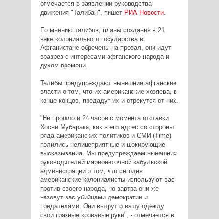
отмечается в заявлении руководства
движения "Талибан", пишет
РИА Новости
.
По мнению талибов, планы создания в 21
веке колониального государства в
Афганистане обречены на провал, они идут
вразрез с интересами афганского народа и
духом времени.
Талибы предупреждают нынешние афганские
власти о том, что их американские хозяева, в
конце концов, предадут их и отрекутся от них.
"Не прошло и 24 часов с момента отставки
Хосни Мубарака, как в его адрес со стороны
ряда американских политиков и СМИ (Time)
полились нелицеприятные и шокирующие
высказывания. Мы предупреждаем нынешних
руководителей марионеточной кабульской
администрации о том, что сегодня
американские колониалисты используют вас
против своего народа, но завтра они же
назовут вас убийцами демократии и
предателями. Они вытрут о вашу одежду
свои грязные кровавые руки", - отмечается в