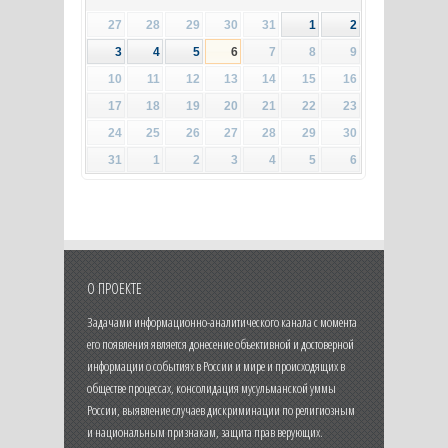
27
28
29
30
31
1
2
3
4
5
6
7
8
9
10
11
12
13
14
15
16
17
18
19
20
21
22
23
24
25
26
27
28
29
30
31
1
2
3
4
5
6
О ПРОЕКТЕ
Задачами информационно-аналитического канала с момента
его появления является донесение объективной и достоверной
информации о событиях в России и мире и происходящих в
обществе процессах, консолидация мусульманской уммы
России, выявление случаев дискриминации по религиозным
и национальным признакам, защита прав верующих.