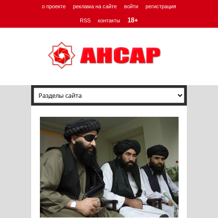
о проекте
реклама на сайте
войти
регистрация
18+
RSS
контакты