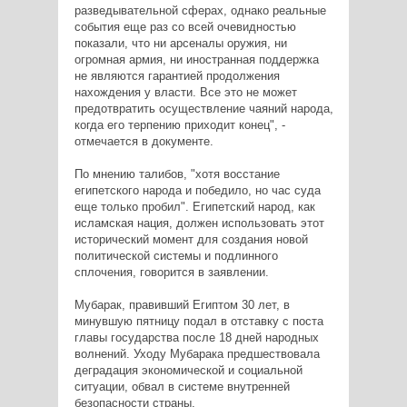
разведывательной сферах, однако реальные
события еще раз со всей очевидностью
показали, что ни арсеналы оружия, ни
огромная армия, ни иностранная поддержка
не являются гарантией продолжения
нахождения у власти. Все это не может
предотвратить осуществление чаяний народа,
когда его терпению приходит конец", -
отмечается в документе.
По мнению талибов, "хотя восстание
египетского народа и победило, но час суда
еще только пробил". Египетский народ, как
исламская нация, должен использовать этот
исторический момент для создания новой
политической системы и подлинного
сплочения, говорится в заявлении.
Мубарак, правивший Египтом 30 лет, в
минувшую пятницу подал в отставку с поста
главы государства после 18 дней народных
волнений. Уходу Мубарака предшествовала
деградация экономической и социальной
ситуации, обвал в системе внутренней
безопасности страны.