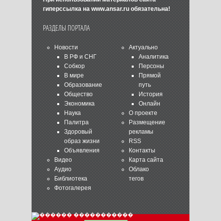
гиперссылка на
www.ansar.ru
обязательна!
РАЗДЕЛЫ ПОРТАЛА
Новости
Актуально
В РФ и СНГ
Аналитика
Собкор
Персоны
В мире
Прямой
Образование
путь
Общество
История
Экономика
Онлайн
Наука
О проекте
Палитра
Размещение
Здоровый
рекламы
образ жизни
RSS
Объявления
Контакты
Видео
Карта сайта
Аудио
Облако
Библиотека
тегов
Фотогалерея