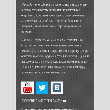
«Ансар.Ru» имеет собственных корреспондентов в различных
регионах России и предлагает вниманию читателей как
оперативную новостную информацию, так и эксклюзивные
аналитические статьи, обзоры, религиозно-богословские
материалы, мнения известных экспертов по различным
вопросам.
Материалы, публикуемые на «Ансар.Ru», рассчитаны на
самую широкую аудиторию. Сайт освещает как собственно
религиозную, так и политическую, экономическую, культурную,
общественную жизнь мусульман России и зарубежья. Одной из
наиболее актуальных тем, которые находят место на страницах
"Ансар.Ru", является развитие исламской банковской сферы,
исламских финансов и халяль-индустрии.
ВОЗРАСТНАЯ КАТЕГОРИЯ САЙТА
18+
При использовании материалов сайта